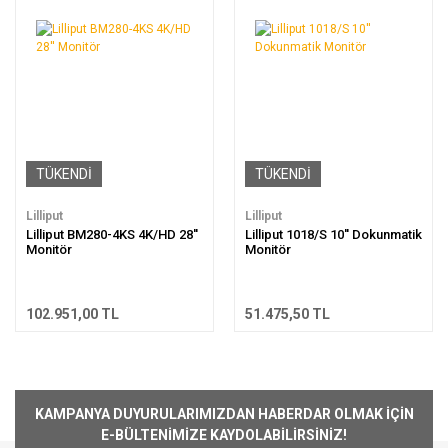
TÜKENDİ
TÜKENDİ
Lilliput
Lilliput
Lilliput BM280-4KS 4K/HD 28''
Lilliput 1018/S 10'' Dokunmatik
Monitör
Monitör
102.951,00 TL
51.475,50 TL
KAMPANYA DUYURULARIMIZDAN HABERDAR OLMAK İÇİN
E-BÜLTENİMİZE KAYDOLABİLİRSİNİZ!