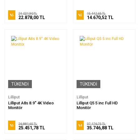
24.021,90 TL
15.442,65 TL
%5
%5
22.878,00 TL
14.670,52 TL
TÜKENDİ
TÜKENDİ
Lilliput
Lilliput
Lilliput A8s 8.9'' 4K Video
Lilliput Q5 5 inc Full HD
Monitör
Monitör
26.881,65 TL
37.176,75 TL
%5
%4
25.451,78 TL
35.746,88 TL