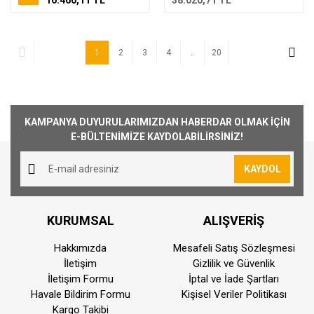
16.466,11 TL
38.020,71 TL
1
2
3
4
..
20
KAMPANYA DUYURULARIMIZDAN HABERDAR OLMAK İÇİN
E-BÜLTENİMİZE KAYDOLABİLİRSİNİZ!
KAYDOL
KURUMSAL
ALIŞVERİŞ
Hakkımızda
Mesafeli Satış Sözleşmesi
İletişim
Gizlilik ve Güvenlik
İletişim Formu
İptal ve İade Şartları
Havale Bildirim Formu
Kişisel Veriler Politikası
Kargo Takibi