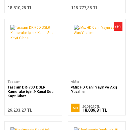
18.810,25 TL
115.777,35 TL
Yeni
Tascam
vMix
Tascam DR-70D DSLR
vMix HD Canlı Yayın ve Akış
Kameralar için 4-Kanal Ses
Yazılımı
Kayıt Cihazı
20.010,90 TL
%10
29.233,27 TL
18.009,81 TL