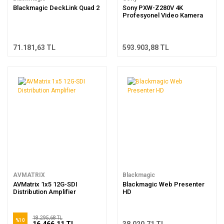
Blackmagic DeckLink Quad 2
Sony PXW-Z280V 4K
Profesyonel Video Kamera
71.181,63 TL
593.903,88 TL
AVMATRIX
Blackmagic
AVMatrix 1x5 12G-SDI
Blackmagic Web Presenter
Distribution Amplifier
HD
18.295,68 TL
%10