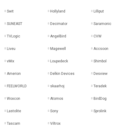
Swit
Hollyland
Lilliput
SUNEAST
Decimator
Saramonic
TVLogic
AngelBird
CVW
Liveu
Magewell
Accsoon
vMix
Loupedeck
Shimbol
Amerion
Delkin Devices
Desview
FEELWORLD
skaarhoj
Teradek
Woxcon
Atomos
BirdDog
Lastolite
Sony
Sprolink
Tascam
Viltrox