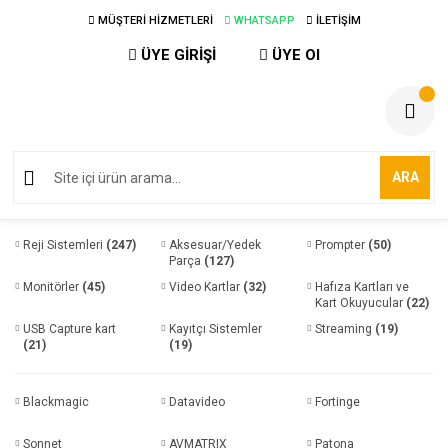
MÜŞTERİ HİZMETLERİ
WHATSAPP
İLETİŞİM
ÜYE GİRİŞİ
ÜYE Ol
ARA
Reji Sistemleri
(247)
Aksesuar/Yedek
Prompter
(50)
Parça
(127)
Monitörler
(45)
Video Kartlar
(32)
Hafıza Kartları ve
Kart Okuyucular
(22)
USB Capture kart
Kayıtçı Sistemler
Streaming
(19)
(21)
(19)
Blackmagic
Datavideo
Fortinge
Sonnet
AVMATRIX
Patona