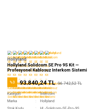
Hollyland
Hollyland Solidcom SE Pro 9S Kit —
Profesyonel Kablosuz Interkom Sistemi
93.840,24 TL
%3
96.742,52 TL
Kategori
Intercom
Marka
Hollyland
Stok Kodu
HL-Solidcom-SE-Pro-9S