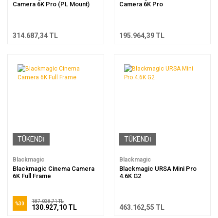
Camera 6K Pro (PL Mount)
Camera 6K Pro
314.687,34 TL
195.964,39 TL
TÜKENDİ
TÜKENDİ
Blackmagic
Blackmagic
Blackmagic Cinema Camera
Blackmagic URSA Mini Pro
6K Full Frame
4.6K G2
187.038,71 TL
%30
130.927,10 TL
463.162,55 TL