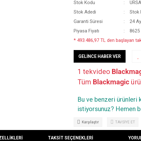
Stok Kodu
URSA
Stok Adedi
Stok B
Garanti Süresi
24 A
Piyasa Fiyatı
8625
* 493.486,97 TL den başlayan taks
GELİNCE HABER VER
1 tekvideo
Blackmag
Tüm
Blackmagic
ürün
Bu ve benzeri ürünleri
istiyorsunuz? Hemen bi
Karşılaştır
TAVSİYE ET
ZELLİKLERİ
TAKSİT SEÇENEKLERİ
YORU