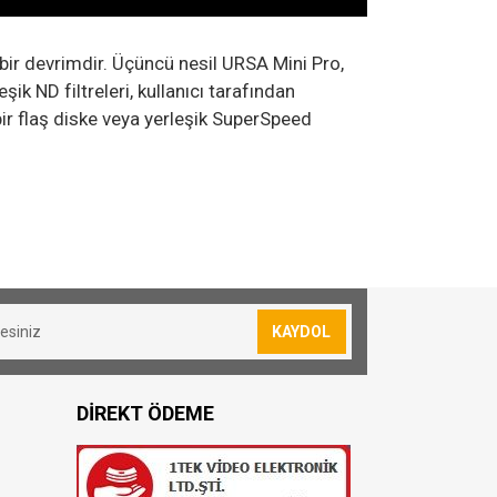
bir devrimdir. Üçüncü nesil URSA Mini Pro,
ik ND filtreleri, kullanıcı tarafından
bir flaş diske veya yerleşik SuperSpeed
sevkiyatımız yoktur.
lan siparişler için 30₺ kargo ücreti
KAYDOL
sör
ör
resi bulunmuş olduğunuz konuma göre
ör
DİREKT ÖDEME
oya teslim edilmektedir
:1
 TL dir.