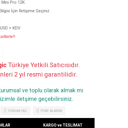
 Mini Pro 12K
ilgisi İçin İletişime Geçiniz
y
 USD + KDV
itlerle!!
ic
Türkiye Yetkili Satıcısıdır.
leri 2 yıl resmi garantilidir.
 kurumsal ve toplu olarak almak mı
zimle iletşime geçebilirsiniz.
YORUM YAZ
FİYAT ALARMI
MLAR
KARGO ve TESLİMAT