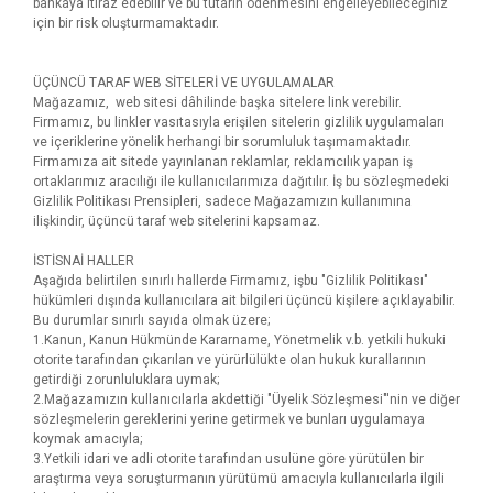
bankaya itiraz edebilir ve bu tutarın ödenmesini engelleyebileceğiniz
için bir risk oluşturmamaktadır.
ÜÇÜNCÜ TARAF WEB SİTELERİ VE UYGULAMALAR
Mağazamız, web sitesi dâhilinde başka sitelere link verebilir.
Firmamız, bu linkler vasıtasıyla erişilen sitelerin gizlilik uygulamaları
ve içeriklerine yönelik herhangi bir sorumluluk taşımamaktadır.
Firmamıza ait sitede yayınlanan reklamlar, reklamcılık yapan iş
ortaklarımız aracılığı ile kullanıcılarımıza dağıtılır. İş bu sözleşmedeki
Gizlilik Politikası Prensipleri, sadece Mağazamızın kullanımına
ilişkindir, üçüncü taraf web sitelerini kapsamaz.
İSTİSNAİ HALLER
Aşağıda belirtilen sınırlı hallerde Firmamız, işbu "Gizlilik Politikası"
hükümleri dışında kullanıcılara ait bilgileri üçüncü kişilere açıklayabilir.
Bu durumlar sınırlı sayıda olmak üzere;
1.Kanun, Kanun Hükmünde Kararname, Yönetmelik v.b. yetkili hukuki
otorite tarafından çıkarılan ve yürürlülükte olan hukuk kurallarının
getirdiği zorunluluklara uymak;
2.Mağazamızın kullanıcılarla akdettiği "Üyelik Sözleşmesi"'nin ve diğer
sözleşmelerin gereklerini yerine getirmek ve bunları uygulamaya
koymak amacıyla;
3.Yetkili idari ve adli otorite tarafından usulüne göre yürütülen bir
araştırma veya soruşturmanın yürütümü amacıyla kullanıcılarla ilgili