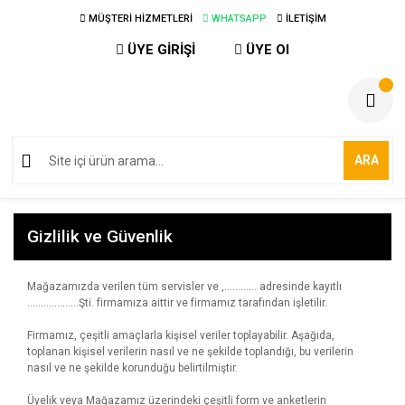
MÜŞTERİ HİZMETLERİ
WHATSAPP
İLETİŞİM
ÜYE GİRİŞİ
ÜYE Ol
ARA
Gizlilik ve Güvenlik
Mağazamızda verilen tüm servisler ve ,………… adresinde kayıtlı
……………….Şti. firmamıza aittir ve firmamız tarafından işletilir.
Firmamız, çeşitli amaçlarla kişisel veriler toplayabilir. Aşağıda,
toplanan kişisel verilerin nasıl ve ne şekilde toplandığı, bu verilerin
nasıl ve ne şekilde korunduğu belirtilmiştir.
Üyelik veya Mağazamız üzerindeki çeşitli form ve anketlerin