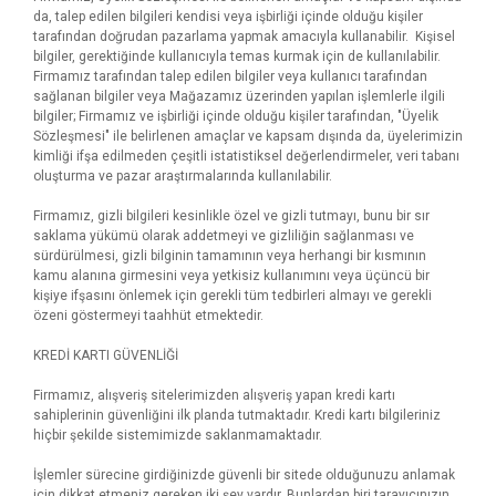
da, talep edilen bilgileri kendisi veya işbirliği içinde olduğu kişiler
tarafından doğrudan pazarlama yapmak amacıyla kullanabilir. Kişisel
bilgiler, gerektiğinde kullanıcıyla temas kurmak için de kullanılabilir.
Firmamız tarafından talep edilen bilgiler veya kullanıcı tarafından
sağlanan bilgiler veya Mağazamız üzerinden yapılan işlemlerle ilgili
bilgiler; Firmamız ve işbirliği içinde olduğu kişiler tarafından, "Üyelik
Sözleşmesi" ile belirlenen amaçlar ve kapsam dışında da, üyelerimizin
kimliği ifşa edilmeden çeşitli istatistiksel değerlendirmeler, veri tabanı
oluşturma ve pazar araştırmalarında kullanılabilir.
Firmamız, gizli bilgileri kesinlikle özel ve gizli tutmayı, bunu bir sır
saklama yükümü olarak addetmeyi ve gizliliğin sağlanması ve
sürdürülmesi, gizli bilginin tamamının veya herhangi bir kısmının
kamu alanına girmesini veya yetkisiz kullanımını veya üçüncü bir
kişiye ifşasını önlemek için gerekli tüm tedbirleri almayı ve gerekli
özeni göstermeyi taahhüt etmektedir.
KREDİ KARTI GÜVENLİĞİ
Firmamız, alışveriş sitelerimizden alışveriş yapan kredi kartı
sahiplerinin güvenliğini ilk planda tutmaktadır. Kredi kartı bilgileriniz
hiçbir şekilde sistemimizde saklanmamaktadır.
İşlemler sürecine girdiğinizde güvenli bir sitede olduğunuzu anlamak
için dikkat etmeniz gereken iki şey vardır. Bunlardan biri tarayıcınızın