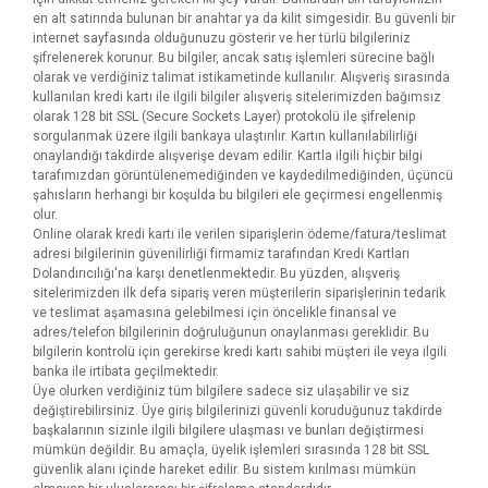
en alt satırında bulunan bir anahtar ya da kilit simgesidir. Bu güvenli bir
internet sayfasında olduğunuzu gösterir ve her türlü bilgileriniz
şifrelenerek korunur. Bu bilgiler, ancak satış işlemleri sürecine bağlı
olarak ve verdiğiniz talimat istikametinde kullanılır. Alışveriş sırasında
kullanılan kredi kartı ile ilgili bilgiler alışveriş sitelerimizden bağımsız
olarak 128 bit SSL (Secure Sockets Layer) protokolü ile şifrelenip
sorgulanmak üzere ilgili bankaya ulaştırılır. Kartın kullanılabilirliği
onaylandığı takdirde alışverişe devam edilir. Kartla ilgili hiçbir bilgi
tarafımızdan görüntülenemediğinden ve kaydedilmediğinden, üçüncü
şahısların herhangi bir koşulda bu bilgileri ele geçirmesi engellenmiş
olur.
Online olarak kredi kartı ile verilen siparişlerin ödeme/fatura/teslimat
adresi bilgilerinin güvenilirliği firmamiz tarafından Kredi Kartları
Dolandırıcılığı'na karşı denetlenmektedir. Bu yüzden, alışveriş
sitelerimizden ilk defa sipariş veren müşterilerin siparişlerinin tedarik
ve teslimat aşamasına gelebilmesi için öncelikle finansal ve
adres/telefon bilgilerinin doğruluğunun onaylanması gereklidir. Bu
bilgilerin kontrolü için gerekirse kredi kartı sahibi müşteri ile veya ilgili
banka ile irtibata geçilmektedir.
Üye olurken verdiğiniz tüm bilgilere sadece siz ulaşabilir ve siz
değiştirebilirsiniz. Üye giriş bilgilerinizi güvenli koruduğunuz takdirde
başkalarının sizinle ilgili bilgilere ulaşması ve bunları değiştirmesi
mümkün değildir. Bu amaçla, üyelik işlemleri sırasında 128 bit SSL
güvenlik alanı içinde hareket edilir. Bu sistem kırılması mümkün