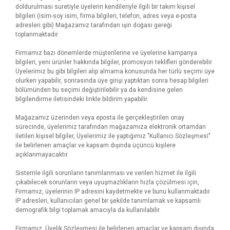
doldurulması suretiyle üyelerin kendileriyle ilgili bir takım kişisel
bilgileri (isim-soy isim, firma bilgileri, telefon, adres veya e-posta
adresleri gibi) Mağazamız tarafından işin doğası gereği
toplanmaktadır.
Firmamız bazı dönemlerde müşterilerine ve üyelerine kampanya
bilgileri, yeni ürünler hakkında bilgiler, promosyon teklifleri gönderebilir.
Üyelerimiz bu gibi bilgileri alıp almama konusunda her türlü seçimi üye
olurken yapabilir, sonrasında üye girişi yaptıktan sonra hesap bilgileri
bölümünden bu seçimi değiştirilebilir ya da kendisine gelen
bilgilendirme iletisindeki linkle bildirim yapabilir.
Mağazamız üzerinden veya eposta ile gerçekleştirilen onay
sürecinde, üyelerimiz tarafından mağazamıza elektronik ortamdan
iletilen kişisel bilgiler, Üyelerimiz ile yaptığımız "Kullanıcı Sözleşmesi"
ile belirlenen amaçlar ve kapsam dışında üçüncü kişilere
açıklanmayacaktır.
Sistemle ilgili sorunların tanımlanması ve verilen hizmet ile ilgili
çıkabilecek sorunların veya uyuşmazlıkların hızla çözülmesi için,
Firmamız, üyelerinin IP adresini kaydetmekte ve bunu kullanmaktadır.
IP adresleri, kullanıcıları genel bir şekilde tanımlamak ve kapsamlı
demografik bilgi toplamak amacıyla da kullanılabilir.
Firmamız, Üyelik Sözleşmesi ile belirlenen amaçlar ve kapsam dışında