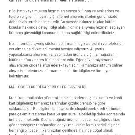
olmayan bir uluslararası bir şifreleme standardıdır.
Bilgi hattı veya müşteri hizmetleri servisi bulunan ve açık adres ve
telefon bilgilerinin belirtildiği İnternet alışveriş siteleri günümüzde
daha fazla tercih edilmektedir. Bu sayede aklınıza takılan bütün
konular hakkında detaylı bilgi alabilir, online alışveriş hizmeti sağlayan
firmanın güvenirliği konusunda daha sağlıklı bilgi edinebilirsiniz.
Not: İnternet alışveriş sitelerinde firmanın açık adresinin ve telefonun
yer almasına dikkat edilmesini tavsiye ediyoruz. Alışveriş
yapacaksanız alışverişinizi yapmadan ürünü aldığınız mağazanın
bütün telefon / adres bilgilerini not edin. Eğer güvenmiyorsanız
alışverişten önce telefon ederek teyit edin. Firmamıza ait tüm online
alışveriş sitelerimizde firmamıza dair tüm bilgiler ve firma yeri
belirtilmiştir.
MAİL ORDER KREDİ KART BİLGİLERİ GÜVENLİĞİ
Kredi kartı mail-order yöntemi ile bize göndereceğiniz kimlik ve kredi
kart bilgileriniz firmamız tarafından gizlilik prensibine göre
saklanacaktır. Bu bilgiler olası banka ile oluşubilecek kredi kartından
para çekim itirazlarına karşı 60 gün süre ile bekletilip daha sonrasında
imha edilmektedir. Sipariş ettiğiniz ürünlerin bedeli karşılığında bize
göndereceğiniz tarafınızdan onaylı mail-order formu bedeli dışında
herhangi bir bedelin kartınızdan çekilmesi halinde doğal olarak