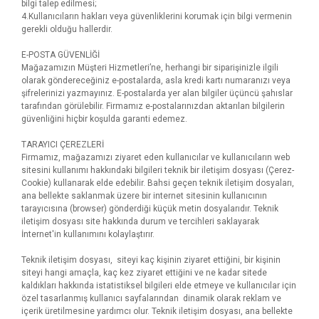
bilgi talep edilmesi;
4.Kullanıcıların hakları veya güvenliklerini korumak için bilgi vermenin
gerekli olduğu hallerdir.
E-POSTA GÜVENLİĞİ
Mağazamızın Müşteri Hizmetleri’ne, herhangi bir siparişinizle ilgili
olarak göndereceğiniz e-postalarda, asla kredi kartı numaranızı veya
şifrelerinizi yazmayınız. E-postalarda yer alan bilgiler üçüncü şahıslar
tarafından görülebilir. Firmamız e-postalarınızdan aktarılan bilgilerin
güvenliğini hiçbir koşulda garanti edemez.
TARAYICI ÇEREZLERİ
Firmamız, mağazamızı ziyaret eden kullanıcılar ve kullanıcıların web
sitesini kullanımı hakkındaki bilgileri teknik bir iletişim dosyası (Çerez-
Cookie) kullanarak elde edebilir. Bahsi geçen teknik iletişim dosyaları,
ana bellekte saklanmak üzere bir internet sitesinin kullanıcının
tarayıcısına (browser) gönderdiği küçük metin dosyalarıdır. Teknik
iletişim dosyası site hakkında durum ve tercihleri saklayarak
İnternet'in kullanımını kolaylaştırır.
Teknik iletişim dosyası, siteyi kaç kişinin ziyaret ettiğini, bir kişinin
siteyi hangi amaçla, kaç kez ziyaret ettiğini ve ne kadar sitede
kaldıkları hakkında istatistiksel bilgileri elde etmeye ve kullanıcılar için
özel tasarlanmış kullanıcı sayfalarından dinamik olarak reklam ve
içerik üretilmesine yardımcı olur. Teknik iletişim dosyası, ana bellekte