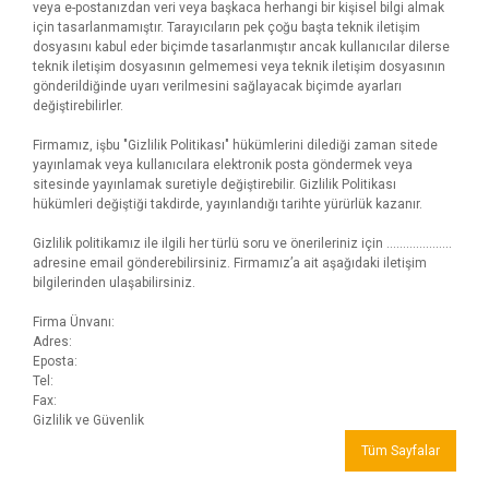
veya e-postanızdan veri veya başkaca herhangi bir kişisel bilgi almak
için tasarlanmamıştır. Tarayıcıların pek çoğu başta teknik iletişim
dosyasını kabul eder biçimde tasarlanmıştır ancak kullanıcılar dilerse
teknik iletişim dosyasının gelmemesi veya teknik iletişim dosyasının
gönderildiğinde uyarı verilmesini sağlayacak biçimde ayarları
değiştirebilirler.
Firmamız, işbu "Gizlilik Politikası" hükümlerini dilediği zaman sitede
yayınlamak veya kullanıcılara elektronik posta göndermek veya
sitesinde yayınlamak suretiyle değiştirebilir. Gizlilik Politikası
hükümleri değiştiği takdirde, yayınlandığı tarihte yürürlük kazanır.
Gizlilik politikamız ile ilgili her türlü soru ve önerileriniz için ………………..
adresine email gönderebilirsiniz. Firmamız’a ait aşağıdaki iletişim
bilgilerinden ulaşabilirsiniz.
Firma Ünvanı:
Adres:
Eposta:
Tel:
Fax:
Gizlilik ve Güvenlik
Tüm Sayfalar