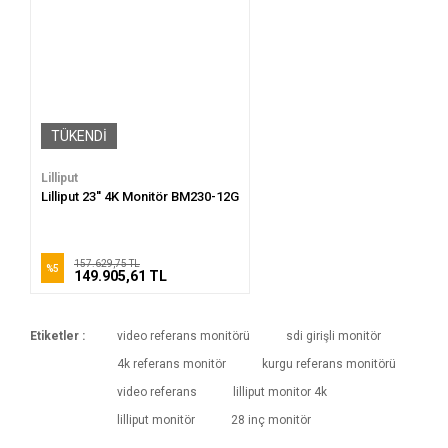
TÜKENDİ
Lilliput
Lilliput 23'' 4K Monitör BM230-12G
157.629,75 TL
%5
149.905,61 TL
Etiketler :
video referans monitörü
sdi girişli monitör
4k referans monitör
kurgu referans monitörü
video referans
lilliput monitor 4k
lilliput monitör
28 inç monitör