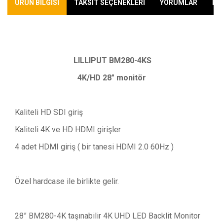
ÜRÜN BİLGİSİ
TAKSİT SEÇENEKLERİ
YORUMLAR
KA
www.1tekvideo.com
LILLIPUT
BM280-4KS
4K/HD 28" monitör
Kaliteli HD SDI giriş
Kaliteli 4K ve HD HDMI girişler
4 adet HDMI giriş ( bir tanesi HDMI 2.0 60Hz )
Özel hardcase ile birlikte gelir.
28” BM280-4K taşınabilir 4K UHD LED Backlit Monitor