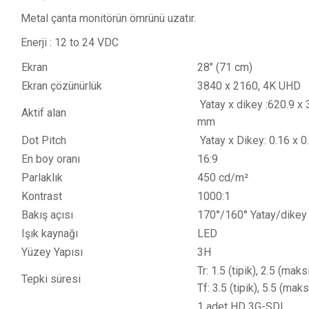
Metal çanta monitörün ömrünü uzatır.
Enerji : 12 to 24 VDC
Ekran
28" (71 cm)
Ekran çözünürlük
3840 x 2160, 4K UHD
Yatay x dikey :620.9 x 
Aktif alan
Dot Pitch
Yatay x Dikey: 0.16 x 
En boy oranı
16:9
Parlaklık
450 cd/m²
Kontrast
1000:1
Bakış açısı
170°/
Işık kaynağı
LED
Yüzey Yapısı
3H
Tr: 1.5 (tipik), 2.5 (ma
Tepki süresi
Tf: 3.5 (tipik), 5.5 (ma
1 adet HD 3G-SDI