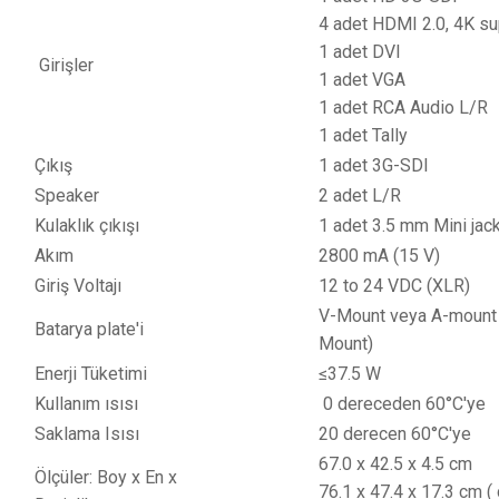
4 adet HDMI 2.0, 4K su
1 adet DVI
Girişler
1 adet VGA
1 adet RCA Audio L/R
1 adet Tally
Çıkış
1 adet 3G-SDI
Speaker
2 adet L/R
Kulaklık çıkışı
1 adet 3.5 mm Mini jac
Akım
2800 mA (15 V)
Giriş Voltajı
12 to 24 VDC (XLR)
V-Mount veya A-mount 
Batarya plate'i
Mo
Enerji Tüketimi
≤37.5 W
Kullanım ısısı
0 der
Saklama Isısı
20 de
67.0 x 42.5 x 4.5 cm
Ölçüler: Boy x En x
76.1 x 47.4 x 17.3 cm (