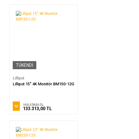
TÜKENDİ
Lilliput
Lilliput 15'' 4K Monitör BM150-12G
140.178,91 TL
%5
133.313,00 TL