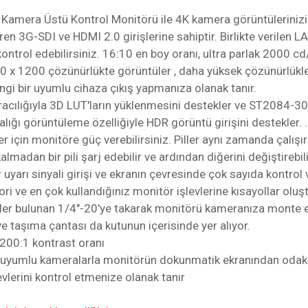
 Kamera Üstü Kontrol Monitörü ile 4K kamera görüntülerinizi
ren 3G-SDI ve HDMI 2.0 girişlerine sahiptir. Birlikte verilen 
kontrol edebilirsiniz. 16:10 en boy oranı, ultra parlak 2000 
20 x 1200 çözünürlükte görüntüler , daha yüksek çözünürlükler
gi bir uyumlu cihaza çıkış yapmanıza olanak tanır.
 aracılığıyla 3D LUT'ların yüklenmesini destekler ve ST208
lığı görüntüleme özelliğiyle HDR görüntü girişini destekler. .
r için monitöre güç verebilirsiniz. Piller aynı zamanda çalışır
adan bir pili şarj edebilir ve ardından diğerini değiştirebili
bir uyarı sinyali girişi ve ekranın çevresinde çok sayıda kontrol
vori ve en çok kullandığınız monitör işlevlerine kısayollar oluştu
er bulunan 1/4"-20'ye takarak monitörü kameranıza monte ede
ve taşıma çantası da kutunun içerisinde yer alıyor.
200:1 kontrast oranı
C uyumlu kameralarla monitörün dokunmatik ekranından odakla
lerini kontrol etmenize olanak tanır