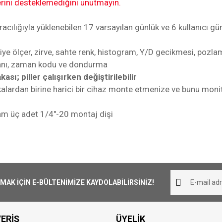
erini desteklemediğini unutmayın.
acılığıyla yüklenebilen 17 varsayılan günlük ve 6 kullanıcı g
iye ölçer, zirve, sahte renk, histogram, Y/D gecikmesi, pozla
 oranı, zaman kodu ve dondurma
ası; piller çalışırken değiştirilebilir
lakalardan birine harici bir cihaz monte etmenize ve bunu mo
lam üç adet 1/4"-20 montaj dişi
Bu ürüne ilk yorumu siz yapın!
IPS-Tipi LCD
K İÇİN E-BÜLTENİMİZE KAYDOLABİLİRSİNİZ!
7.0" / 17.8 cm
Yorum Yaz
1920 x 1200
ERİŞ
ÜYELİK
16:10