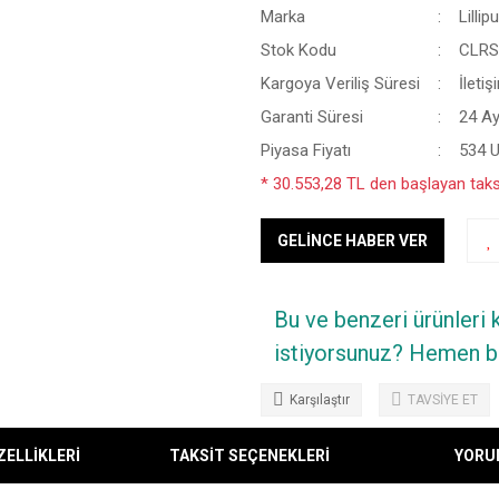
Marka
Lillipu
Stok Kodu
CLR
Kargoya Veriliş Süresi
İleti
Garanti Süresi
24 A
Piyasa Fiyatı
534 
* 30.553,28 TL den başlayan taksi
GELİNCE HABER VER
Bu ve benzeri ürünleri
istiyorsunuz? Hemen bi
Karşılaştır
TAVSİYE ET
ZELLİKLERİ
TAKSİT SEÇENEKLERİ
YORU