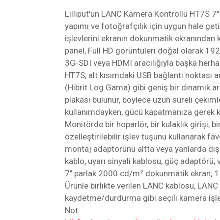
Lilliput'un LANC Kamera Kontrollü HT7S 7"
yapımı ve fotoğrafçılık için uygun hale geti
işlevlerini ekranın dokunmatik ekranından 
panel, Full HD görüntüleri doğal olarak 19
3G-SDI veya HDMI aracılığıyla başka herhan
HT7S, alt kısımdaki USB bağlantı noktası
(Hibrit Log Gama) gibi geniş bir dinamik ara
plakası bulunur, böylece uzun süreli çekimle
kullanımdayken, gücü kapatmanıza gerek kalm
Monitörde bir hoparlör, bir kulaklık girişi, 
özelleştirilebilir işlev tuşunu kullanarak fa
montaj adaptörünü altta veya yanlarda dişl
kablo, uyarı sinyali kablosu, güç adaptörü, 
7" parlak 2000 cd/m² dokunmatik ekran; 1
Ürünle birlikte verilen LANC kablosu, LAN
kaydetme/durdurma gibi seçili kamera işlev
Not: