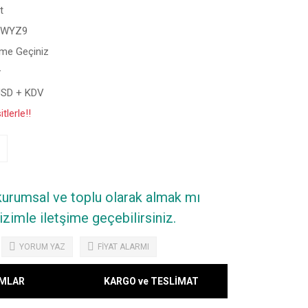
t
SWYZ9
şime Geçiniz
y
USD + KDV
tlerle!!
 kurumsal ve toplu olarak almak mı
zimle iletşime geçebilirsiniz.
YORUM YAZ
FİYAT ALARMI
MLAR
KARGO ve TESLİMAT