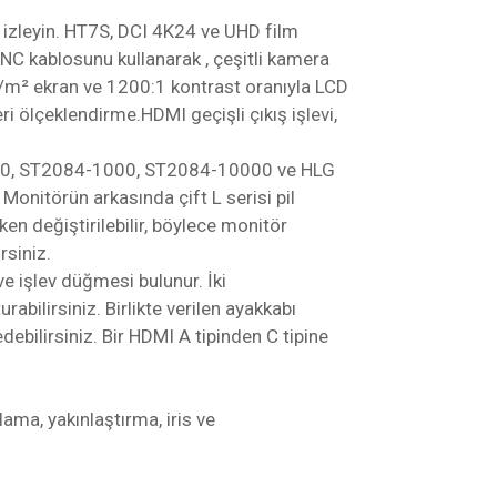
 izleyin. HT7S, DCI 4K24 ve UHD film
LANC kablosunu kullanarak , çeşitli kamera
cd/m² ekran ve 1200:1 kontrast oranıyla LCD
i ölçeklendirme.HDMI geçişli çıkış işlevi,
4-300, ST2084-1000, ST2084-10000 ve HLG
 Monitörün arkasında çift L serisi pil
ken değiştirilebilir, böylece monitör
rsiniz.
 ve işlev düğmesi bulunur. İki
rabilirsiniz. Birlikte verilen ayakkabı
bilirsiniz. Bir HDMI A tipinden C tipine
ma, yakınlaştırma, iris ve