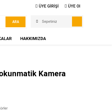
ÜYE GİRİŞİ
ÜYE Ol
Sepetiniz
ARA
KALAR
HAKKIMIZDA
 Dokunmatik Kamera
örler