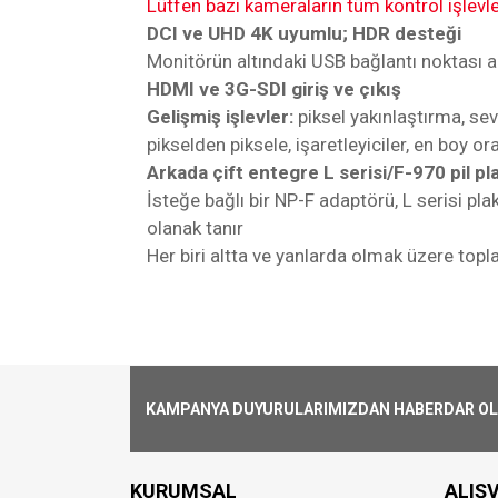
Lütfen bazı kameraların tüm kontrol işlevl
DCI ve UHD 4K uyumlu; HDR desteği
Monitörün altındaki USB bağlantı noktası ar
HDMI ve 3G-SDI giriş ve çıkış
Gelişmiş işlevler:
piksel yakınlaştırma, sev
pikselden piksele, işaretleyiciler, en boy
Arkada çift entegre L serisi/F-970 pil plak
İsteğe bağlı bir NP-F adaptörü, L serisi p
olanak tanır
Her biri altta ve yanlarda olmak üzere top
Ekran
Panel Tipi
KAMPANYA DUYURULARIMIZDAN HABERDAR OLMA
Ekran Büyüklüğü
Çözünürlük
KURUMSAL
ALIŞV
En Boy Oranı