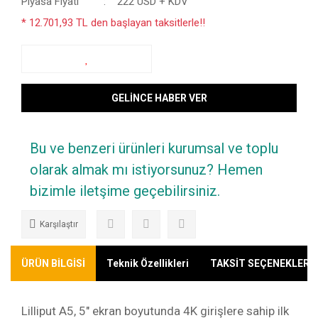
Piyasa Fiyatı
222 USD + KDV
* 12.701,93 TL den başlayan taksitlerle!!
GELİNCE HABER VER
Bu ve benzeri ürünleri kurumsal ve toplu
olarak almak mı istiyorsunuz? Hemen
bizimle iletşime geçebilirsiniz.
Karşılaştır
ÜRÜN BİLGİSİ
Teknik Özellikleri
TAKSİT SEÇENEKLERİ
Lilliput A5, 5" ekran boyutunda 4K girişlere sahip ilk