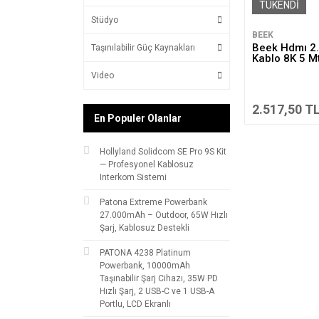
TÜKENDİ
Stüdyo
BEEK
Beek Hdmı 2.
Taşınılabilir Güç Kaynakları
Kablo 8K 5 M
Video
2.517,50 T
En Populer Olanlar
Hollyland Solidcom SE Pro 9S Kit
— Profesyonel Kablosuz
Interkom Sistemi
Patona Extreme Powerbank
27.000mAh – Outdoor, 65W Hızlı
Şarj, Kablosuz Destekli
PATONA 4238 Platinum
Powerbank, 10000mAh
Taşınabilir Şarj Cihazı, 35W PD
Hızlı Şarj, 2 USB-C ve 1 USB-A
Portlu, LCD Ekranlı