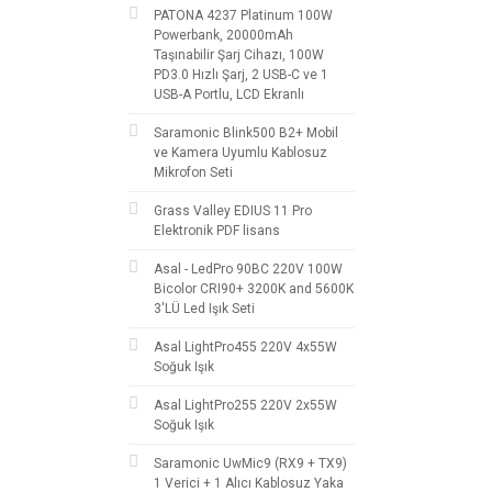
PATONA 4237 Platinum 100W
Powerbank, 20000mAh
Taşınabilir Şarj Cihazı, 100W
PD3.0 Hızlı Şarj, 2 USB-C ve 1
USB-A Portlu, LCD Ekranlı
Saramonic Blink500 B2+ Mobil
ve Kamera Uyumlu Kablosuz
Mikrofon Seti
Grass Valley EDIUS 11 Pro
Elektronik PDF lisans
Asal - LedPro 90BC 220V 100W
Bicolor CRI90+ 3200K and 5600K
3'LÜ Led Işık Seti
Asal LightPro455 220V 4x55W
Soğuk Işık
Asal LightPro255 220V 2x55W
Soğuk Işık
Saramonic UwMic9 (RX9 + TX9)
1 Verici + 1 Alıcı Kablosuz Yaka