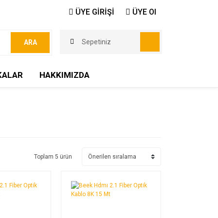
ÜYE GİRİŞİ
ÜYE Ol
Sepetiniz
ARA
KALAR
HAKKIMIZDA
Toplam 5 ürün