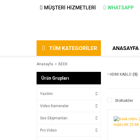
MÜŞTERİ HİZMETLERİ
WHATSAPP
TÜM KATEGORİLER
ANASAYFA
Anasayfa
BEEK
HDMI KABLO
(5)
Ürün Grupları
Yazılım
Stoktakiler
Video Kameralar
Ses Ekipmanları
Pro Video