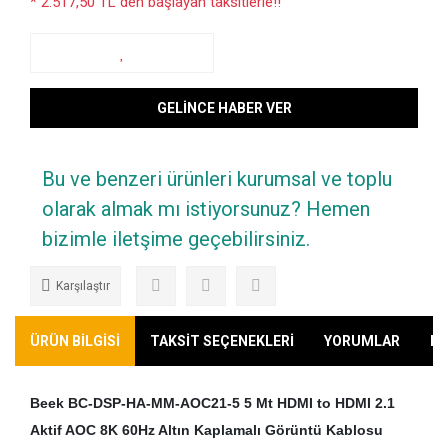
* 2.517,50 TL den başlayan taksitlerle!!
GELİNCE HABER VER
Bu ve benzeri ürünleri kurumsal ve toplu
olarak almak mı istiyorsunuz? Hemen
bizimle iletşime geçebilirsiniz.
Karşılaştır
ÜRÜN BİLGİSİ
TAKSİT SEÇENEKLERİ
YORUMLAR
KA
Beek BC-DSP-HA-MM-AOC21-5 5 Mt HDMI to HDMI 2.1
Aktif AOC 8K 60Hz Altın Kaplamalı Görüntü Kablosu