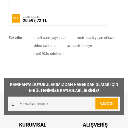
22.886,35 TL
%10
20.597,72 TL
Etiketler :
mobil canlı yayın seti
mobil canlı yayın cihazı
video switcher
avmatrix türkiye
hvs0403u sdı/hdmı
KAMPANYA DUYURULARIMIZDAN HABERDAR OLMAK İÇİN
E-BÜLTENİMİZE KAYDOLABİLİRSİNİZ!
KAYDOL
KURUMSAL
ALIŞVERİŞ