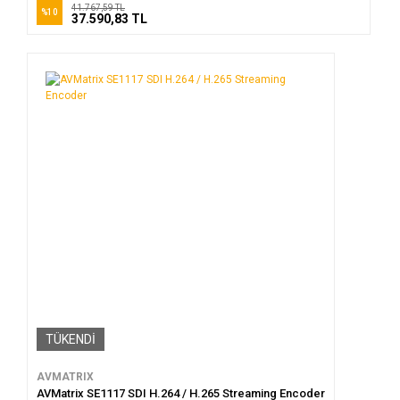
41.767,59 TL
%10
37.590,83 TL
TÜKENDİ
AVMATRIX
AVMatrix SE1117 SDI H.264 / H.265 Streaming Encoder