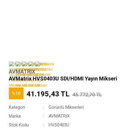
AVMATRIX
AVMatrix HVS0403U SDI/HDMI Yayın Mikseri
41.195,43 TL
%10
45.772,70 TL
Kategori
Görüntü Mikserleri
Marka
AVMATRIX
Stok Kodu
HVS0403U