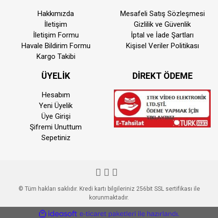
Hakkımızda
Mesafeli Satış Sözleşmesi
İletişim
Gizlilik ve Güvenlik
İletişim Formu
İptal ve İade Şartları
Havale Bildirim Formu
Kişisel Veriler Politikası
Kargo Takibi
ÜYELİK
DİREKT ÖDEME
Hesabım
Yeni Üyelik
Üye Girişi
Şifremi Unuttum
Sepetiniz
© Tüm hakları saklıdır. Kredi kartı bilgileriniz 256bit SSL sertifikası ile
korunmaktadır.
ile
ideasoft
e-