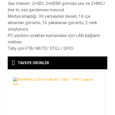
Ses mikseri: 2×SDI, 2×HDMI gömülü ses ve 2×MIC/
line In; ses gecikmesi mevcut
Medya kitaplığı: 39 varsayılan desen, 16 içe
aktarılan görüntü, 16 yakalanan görüntü, 2 renk
oluşturucu
PC yazılımı uzaktan kumandası için LAN bağlantı
noktası
Tally için FTB/ MUTE/ STILL/ GPIO
Kargoya Veriliş Süresi
TAVSİYE ÜRÜNLER
Ürünlerimizin ortalama olarak kargoya veriliş
Bu ürüne ilk yorumu siz yapın!
süresi 1-3 iş günüdür. Resmi Tatil ve hafta
sonları ürün sevkiyatımız yoktur.
Yorum Yaz
Kargo Ücreti
1000₺ Üstü siparişlerin tümü Türkiye'nin her
yerine ücretsiz olarak gönderilmektedir. 1000₺
altında kalan siparişler için 30₺ kargo ücreti