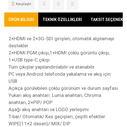
Karşılaştır
ÜRÜN BİLGİSİ
TEKNİK ÖZELLİKLERİ
TAKSİT SEÇENEKLE
2×HDMI ve 2×3G-SDI girişleri, otomatik algılamayı
destekler
2×HDMI PGM çıkışı,1×HDMI çoklu görüntü çıkışı,
1×USB type-C çıkışı
Tüm çıkışlar yapılandırılabilir ve atanabilir
PC veya Android telefonda yakalama ve akış için
USB
Açıkça görülebilen çoklu görünüm ve durum sayfası
Yukarı akış anahtarı: Luma anahtarı, Chroma
anahtarı, 2×PIP/ POP
Aşağı akış anahtarı ve LOGO yerleşimi
T-bar/ Otomatik/ Kes geçişleri; çeşitli efektler:
WIPE(11×2 desen)/ MIX/ DIP