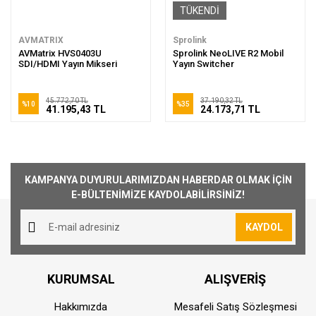
TÜKENDİ
AVMATRIX
Sprolink
AVMatrix HVS0403U
Sprolink NeoLIVE R2 Mobil
SDI/HDMI Yayın Mikseri
Yayın Switcher
45.772,70 TL
37.190,32 TL
%10
%35
41.195,43 TL
24.173,71 TL
KAMPANYA DUYURULARIMIZDAN HABERDAR OLMAK İÇİN
E-BÜLTENİMİZE KAYDOLABİLİRSİNİZ!
KAYDOL
KURUMSAL
ALIŞVERİŞ
Hakkımızda
Mesafeli Satış Sözleşmesi