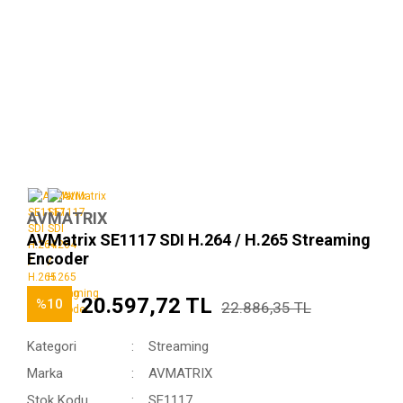
AVMATRIX
AVMatrix SE1117 SDI H.264 / H.265 Streaming
Encoder
20.597,72 TL
%10
22.886,35 TL
Kategori
Streaming
Marka
AVMATRIX
Stok Kodu
SE1117