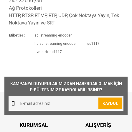
24 - 320 Kb/sn
Ağ Protokolleri
HTTP, RTSP, RTMP, RTP, UDP, Çok Noktaya Yayın, Tek
Noktaya Yayın ve SRT
Etiketler :
sdi streaming encoder
Kargoya Veriliş Süresi
hd-sdi streaming encoder
se1117
Ürünlerimizin ortalama olarak kargoya veriliş
Bu ürüne ilk yorumu siz yapın!
avmatrix se1117
süresi 1-3 iş günüdür. Resmi Tatil ve hafta
sonları ürün sevkiyatımız yoktur.
Yorum Yaz
Kargo Ücreti
1000₺ Üstü siparişlerin tümü Türkiye'nin her
KAMPANYA DUYURULARIMIZDAN HABERDAR OLMAK İÇİN
yerine ücretsiz olarak gönderilmektedir. 1000₺
E-BÜLTENİMİZE KAYDOLABİLİRSİNİZ!
altında kalan siparişler için 30₺ kargo ücreti
alınmaktadır.
KAYDOL
Aynı Gün Kargo
Saat 15:00'a kadar vermiş olduğunuz sipariş
KURUMSAL
ALIŞVERİŞ
aynı günde kargoya teslim edilmektedir.