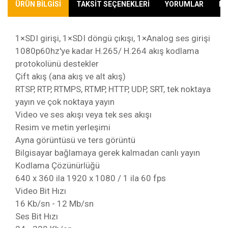
ÜRÜN BİLGİSİ
TAKSİT SEÇENEKLERİ
YORUMLAR
KA
1×SDI girişi, 1×SDI döngü çıkışı, 1×Analog ses girişi
1080p60hz'ye kadar H.265/ H.264 akış kodlama
protokolünü destekler
Çift akış (ana akış ve alt akış)
RTSP, RTP, RTMPS, RTMP, HTTP, UDP, SRT, tek noktaya
yayın ve çok noktaya yayın
Video ve ses akışı veya tek ses akışı
Resim ve metin yerleşimi
Ayna görüntüsü ve ters görüntü
Bilgisayar bağlamaya gerek kalmadan canlı yayın
Kodlama Çözünürlüğü
640 x 360 ila 1920 x 1080 / 1 ila 60 fps
Video Bit Hızı
16 Kb/sn - 12 Mb/sn
Ses Bit Hızı