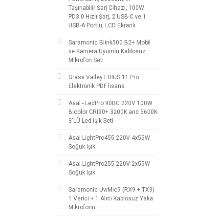
Taşınabilir Şarj Cihazı, 100W
PD3.0 Hızlı Şarj, 2 USB-C ve 1
USB-A Portlu, LCD Ekranlı
Saramonic Blink500 B2+ Mobil
ve Kamera Uyumlu Kablosuz
Mikrofon Seti
Grass Valley EDIUS 11 Pro
Elektronik PDF lisans
Asal - LedPro 90BC 220V 100W
Bicolor CRI90+ 3200K and 5600K
3'LÜ Led Işık Seti
Asal LightPro455 220V 4x55W
Soğuk Işık
Asal LightPro255 220V 2x55W
Soğuk Işık
Saramonic UwMic9 (RX9 + TX9)
1 Verici + 1 Alıcı Kablosuz Yaka
Mikrofonu