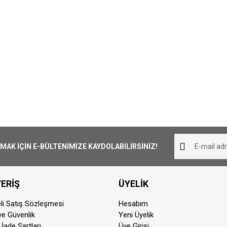
K İÇİN E-BÜLTENİMİZE KAYDOLABİLİRSİNİZ!
ERİŞ
ÜYELİK
li Satış Sözleşmesi
Hesabım
 ve Güvenlik
Yeni Üyelik
 İade Şartları
Üye Girişi