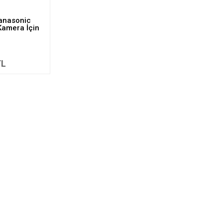
anasonic
amera İçin
TL