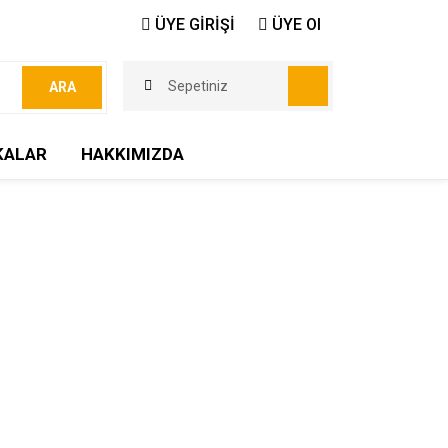
ÜYE GİRİŞİ
ÜYE Ol
Sepetiniz
ARA
KALAR
HAKKIMIZDA