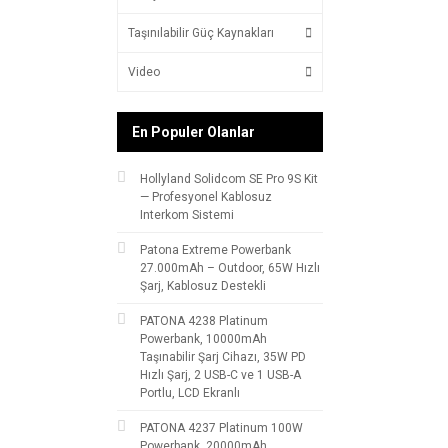
Taşınılabilir Güç Kaynakları
Video
En Populer Olanlar
Hollyland Solidcom SE Pro 9S Kit
— Profesyonel Kablosuz
Interkom Sistemi
Patona Extreme Powerbank
27.000mAh – Outdoor, 65W Hızlı
Şarj, Kablosuz Destekli
PATONA 4238 Platinum
Powerbank, 10000mAh
Taşınabilir Şarj Cihazı, 35W PD
Hızlı Şarj, 2 USB-C ve 1 USB-A
Portlu, LCD Ekranlı
PATONA 4237 Platinum 100W
Powerbank, 20000mAh