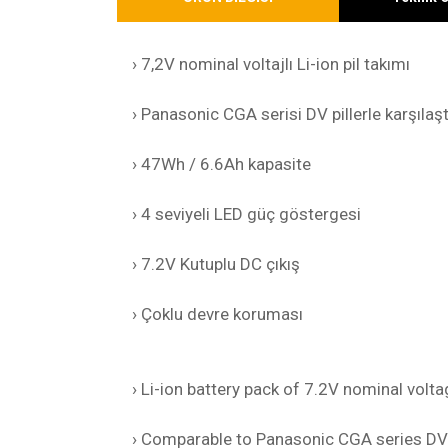
› 7,2V nominal voltajlı Li-ion pil takımı
› Panasonic CGA serisi DV pillerle karşılaştı
› 47Wh / 6.6Ah kapasite
› 4 seviyeli LED güç göstergesi
› 7.2V Kutuplu DC çıkış
› Çoklu devre koruması
› Li-ion battery pack of 7.2V nominal volt
› Comparable to Panasonic CGA series DV 