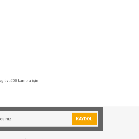
ag-dvc200 kamera için
sevkiyatımız yoktur.
lan siparişler için 30₺ kargo ücreti
KAYDOL
resi bulunmuş olduğunuz konuma göre