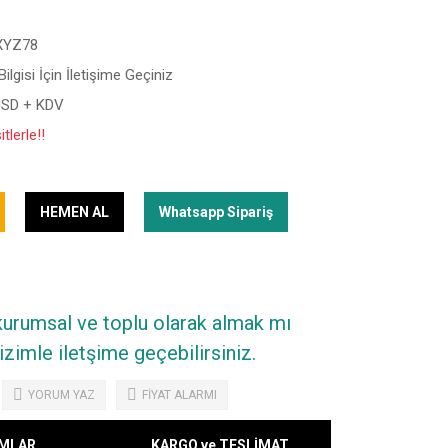
XYZ78
ilgisi İçin İletişime Geçiniz
USD + KDV
tlerle!!
HEMEN AL
Whatsapp Sipariş
 kurumsal ve toplu olarak almak mı
zimle iletşime geçebilirsiniz.
YORUM YAZ
FİYAT ALARMI
MLAR
KARGO ve TESLİMAT