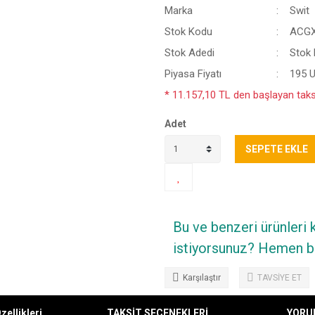
Marka
Swit
Stok Kodu
ACG
Stok Adedi
Stok B
Piyasa Fiyatı
195 
* 11.157,10 TL den başlayan taksi
Adet
SEPETE EKLE
Bu ve benzeri ürünleri
istiyorsunuz? Hemen bi
Karşılaştır
TAVSİYE ET
zellikleri
TAKSİT SEÇENEKLERİ
YORU