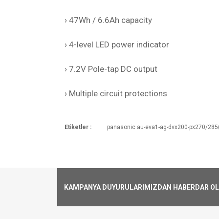
› 47Wh / 6.6Ah capacity
› 4-level LED power indicator
› 7.2V Pole-tap DC output
› Multiple circuit protections
Etiketler :
panasonic au-eva1-ag-dvx200-px270/285
Nominal Gerilim
Kargoya Veriliş Süresi
Ürünlerimizin ortalama olarak kargoya ver
7.2V
Kargo Ücreti
1000₺ Üstü siparişlerin tümü Türkiye'nin 
Kapasite
alınmaktadır.
KAMPANYA DUYURULARIMIZDAN HABERDAR OLMA
Aynı Gün Kargo
47Wh, 6.6Ah
Saat 15:00'a kadar vermiş olduğunuz si