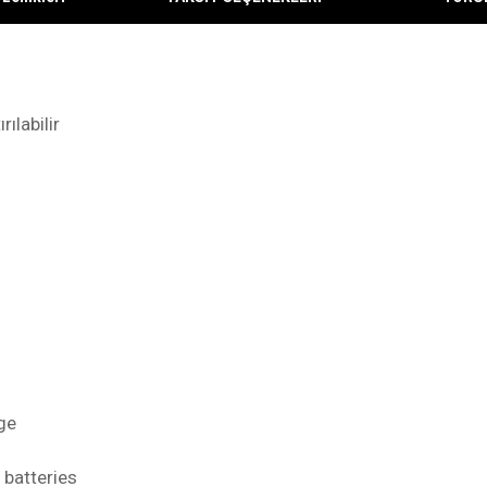
rılabilir
age
batteries