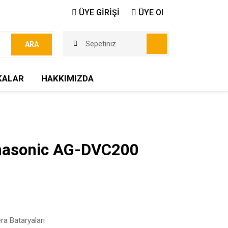
ÜYE GİRİŞİ
ÜYE Ol
Sepetiniz
ARA
KALAR
HAKKIMIZDA
nasonic AG-DVC200
a Bataryaları