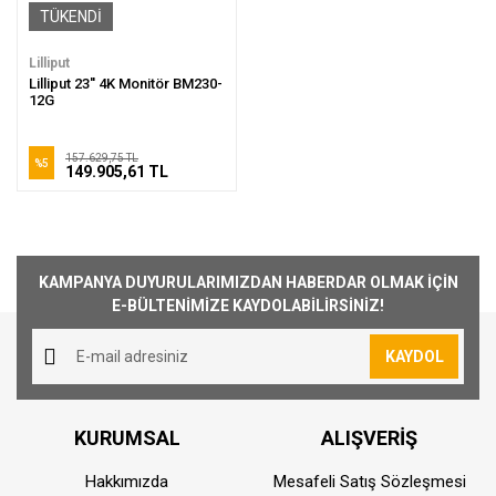
TÜKENDİ
Lilliput
Lilliput 23'' 4K Monitör BM230-
12G
157.629,75 TL
%5
149.905,61 TL
KAMPANYA DUYURULARIMIZDAN HABERDAR OLMAK İÇİN
E-BÜLTENİMİZE KAYDOLABİLİRSİNİZ!
KAYDOL
KURUMSAL
ALIŞVERİŞ
Hakkımızda
Mesafeli Satış Sözleşmesi