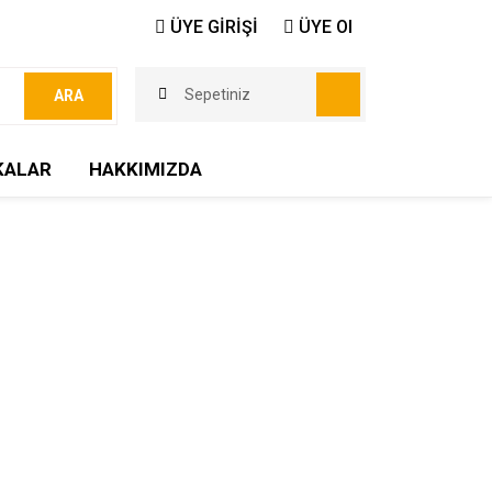
ÜYE GİRİŞİ
ÜYE Ol
Sepetiniz
ARA
KALAR
HAKKIMIZDA