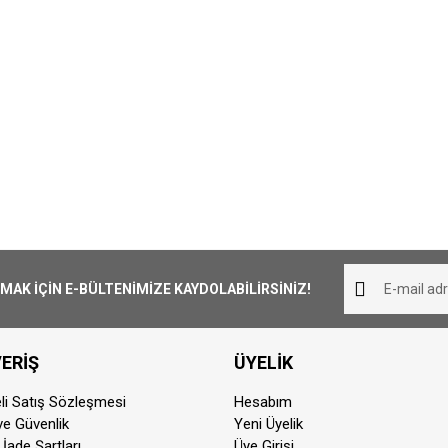
K İÇİN E-BÜLTENİMİZE KAYDOLABİLİRSİNİZ!
ERİŞ
ÜYELİK
li Satış Sözleşmesi
Hesabım
 ve Güvenlik
Yeni Üyelik
 İade Şartları
Üye Girişi