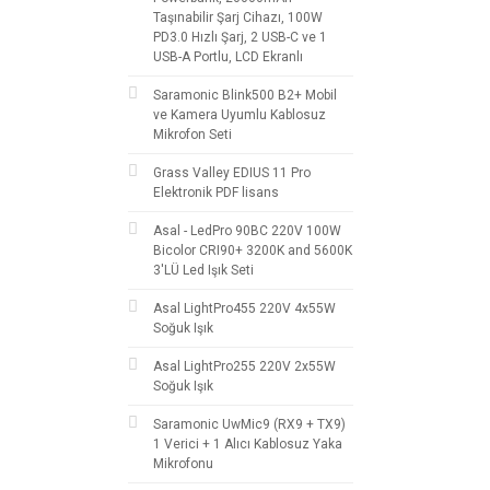
Taşınabilir Şarj Cihazı, 100W
PD3.0 Hızlı Şarj, 2 USB-C ve 1
USB-A Portlu, LCD Ekranlı
Saramonic Blink500 B2+ Mobil
ve Kamera Uyumlu Kablosuz
Mikrofon Seti
Grass Valley EDIUS 11 Pro
Elektronik PDF lisans
Asal - LedPro 90BC 220V 100W
Bicolor CRI90+ 3200K and 5600K
3'LÜ Led Işık Seti
Asal LightPro455 220V 4x55W
Soğuk Işık
Asal LightPro255 220V 2x55W
Soğuk Işık
Saramonic UwMic9 (RX9 + TX9)
1 Verici + 1 Alıcı Kablosuz Yaka
Mikrofonu