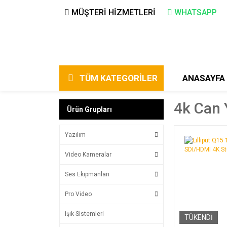
MÜŞTERİ HİZMETLERİ
WHATSAPP
TÜM KATEGORİLER
ANASAYFA
4k Can 
Ürün Grupları
Yazılım
Video Kameralar
Ses Ekipmanları
Pro Video
Işık Sistemleri
TÜKENDİ