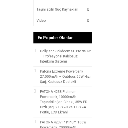
Taşınılabilir Güç Kaynakları
Video
En Populer Olanlar
Hollyland Solidcom SE Pro 9S Kit
— Profesyonel Kablosuz
Interkom Sistemi
Patona Extreme Powerbank
27.000mAh – Outdoor, 65W Hızlı
Şarj, Kablosuz Destekli
PATONA 4238 Platinum
Powerbank, 10000mAh
Taşınabilir Şarj Cihazı, 35W PD
Hızlı Şarj, 2 USB-C ve 1 USB-A
Portlu, LCD Ekranlı
PATONA 4237 Platinum 100W
Powerbank, 20000mAh