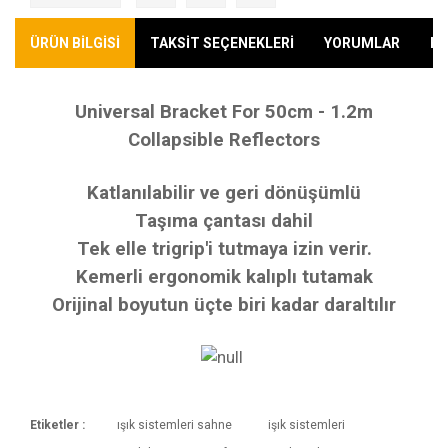
ÜRÜN BİLGİSİ
TAKSİT SEÇENEKLERİ
YORUMLAR
KA
Universal Bracket For 50cm - 1.2m
Collapsible Reflectors
Katlanılabilir ve geri dönüşümlü
Taşıma çantası dahil
Tek elle trigrip'i tutmaya izin verir.
Kemerli ergonomik kalıplı tutamak
Orijinal boyutun üçte biri kadar daraltılır
Etiketler :
ışık sistemleri sahne
işık sistemleri
Kargoya Veriliş Süresi