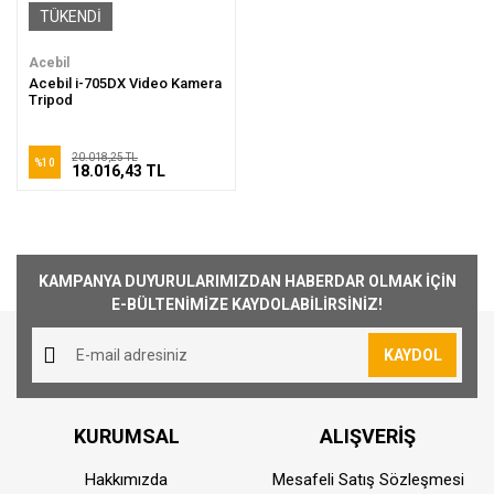
TÜKENDİ
Acebil
Acebil i-705DX Video Kamera
Tripod
20.018,25 TL
%10
18.016,43 TL
KAMPANYA DUYURULARIMIZDAN HABERDAR OLMAK İÇİN
E-BÜLTENİMİZE KAYDOLABİLİRSİNİZ!
KAYDOL
KURUMSAL
ALIŞVERİŞ
Hakkımızda
Mesafeli Satış Sözleşmesi