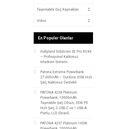
Taşınılabilir Güç Kaynakları
Video
En Populer Olanlar
Hollyland Solidcom SE Pro 9S Kit
— Profesyonel Kablosuz
Interkom Sistemi
Patona Extreme Powerbank
27.000mAh – Outdoor, 65W Hızlı
Şarj, Kablosuz Destekli
PATONA 4238 Platinum
Powerbank, 10000mAh
Taşınabilir Şarj Cihazı, 35W PD
Hızlı Şarj, 2 USB-C ve 1 USB-A
Portlu, LCD Ekranlı
PATONA 4237 Platinum 100W
Powerbank, 20000mAh