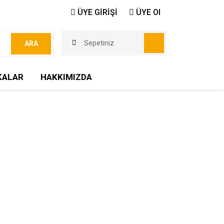
ÜYE GİRİŞİ
ÜYE Ol
Sepetiniz
ARA
KALAR
HAKKIMIZDA