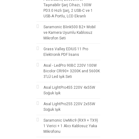
Taşınabilir Şarj Cihazı, 100W
PD3.0 Hızlı Şarj, 2 USB-C ve 1
USB-A Portlu, LCD Ekranlı
Saramonic Blink500 B2+ Mobil
ve Kamera Uyumlu Kablosuz
Mikrofon Seti
Grass Valley EDIUS 11 Pro
Elektronik PDF lisans
Asal - LedPro 90BC 220V 100W
Bicolor CRI90+ 3200K and 5600K
3'LÜ Led Işık Seti
Asal LightPro455 220V 4x55W
Soğuk Işık
Asal LightPro255 220V 2x55W
Soğuk Işık
Saramonic UwMic9 (RX9 + TX9)
1 Verici + 1 Alıcı Kablosuz Yaka
Mikrofonu