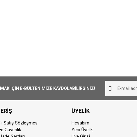
K İÇİN E-BÜLTENİMİZE KAYDOLABİLİRSİNİZ!
ERİŞ
ÜYELİK
li Satış Sözleşmesi
Hesabım
 ve Güvenlik
Yeni Üyelik
 İade Şartları
Üye Girişi