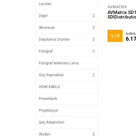
Lensler
AVMATRIX
AVMatrix SD
Diğer
SDIDistributi
Aksesuar
6.865
%10
6.1
Depolama Ürünleri
Fotoğraf
Fotoğraf Makinesi Lensi
Güç Kaynakları
HDMI KABLO
Powerbank
Projeksiyon
Şarj Adaptörleri
Stüdyo