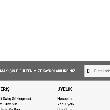
K İÇİN E-BÜLTENİMİZE KAYDOLABİLİRSİNİZ!
ERİŞ
ÜYELİK
li Satış Sözleşmesi
Hesabım
 ve Güvenlik
Yeni Üyelik
 İade Şartları
Üye Girişi