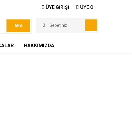
ÜYE GİRİŞİ
ÜYE Ol
Sepetiniz
ARA
KALAR
HAKKIMIZDA