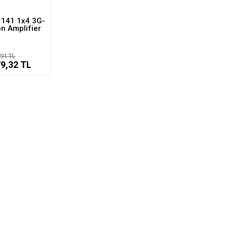
1141 1x4 3G-
on Amplifier
,91 TL
79,32 TL