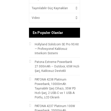
Taşınılabilir Güç Kaynakları
Video
En Populer Olanlar
Hollyland Solidcom SE Pro 9S Kit
— Profesyonel Kablosuz
Interkom Sistemi
Patona Extreme Powerbank
27.000mAh – Outdoor, 65W Hızlı
Şarj, Kablosuz Destekli
PATONA 4238 Platinum
Powerbank, 10000mAh
Taşınabilir Şarj Cihazı, 35W PD
Hızlı Şarj, 2 USB-C ve 1 USB-A
Portlu, LCD Ekranlı
PATONA 4237 Platinum 100W
Powerbank, 20000mAh