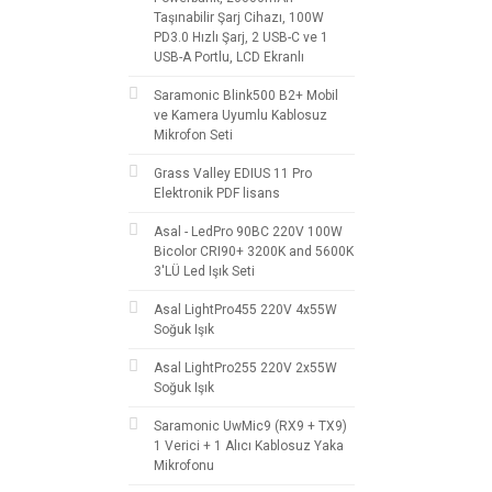
Taşınabilir Şarj Cihazı, 100W
PD3.0 Hızlı Şarj, 2 USB-C ve 1
USB-A Portlu, LCD Ekranlı
Saramonic Blink500 B2+ Mobil
ve Kamera Uyumlu Kablosuz
Mikrofon Seti
Grass Valley EDIUS 11 Pro
Elektronik PDF lisans
Asal - LedPro 90BC 220V 100W
Bicolor CRI90+ 3200K and 5600K
3'LÜ Led Işık Seti
Asal LightPro455 220V 4x55W
Soğuk Işık
Asal LightPro255 220V 2x55W
Soğuk Işık
Saramonic UwMic9 (RX9 + TX9)
1 Verici + 1 Alıcı Kablosuz Yaka
Mikrofonu