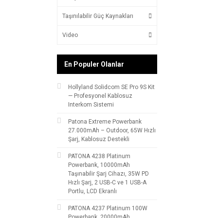
Taşınılabilir Güç Kaynakları
Video
En Populer Olanlar
Hollyland Solidcom SE Pro 9S Kit
— Profesyonel Kablosuz
Interkom Sistemi
Patona Extreme Powerbank
27.000mAh – Outdoor, 65W Hızlı
Şarj, Kablosuz Destekli
PATONA 4238 Platinum
Powerbank, 10000mAh
Taşınabilir Şarj Cihazı, 35W PD
Hızlı Şarj, 2 USB-C ve 1 USB-A
Portlu, LCD Ekranlı
PATONA 4237 Platinum 100W
Powerbank, 20000mAh