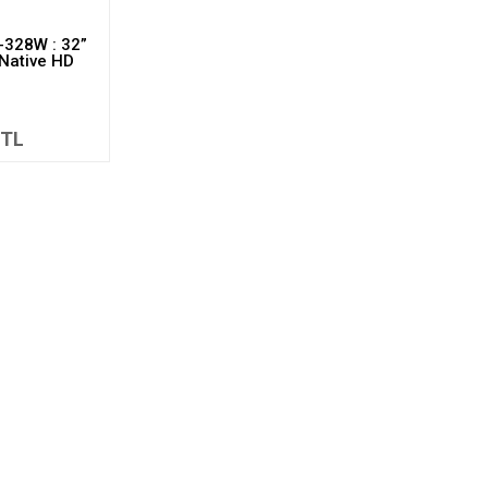
-328W : 32”
Native HD
 TL