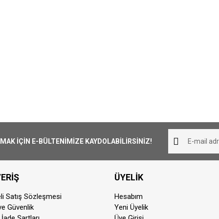
K İÇİN E-BÜLTENİMİZE KAYDOLABİLİRSİNİZ!
ERİŞ
ÜYELİK
li Satış Sözleşmesi
Hesabım
 ve Güvenlik
Yeni Üyelik
 İade Şartları
Üye Girişi