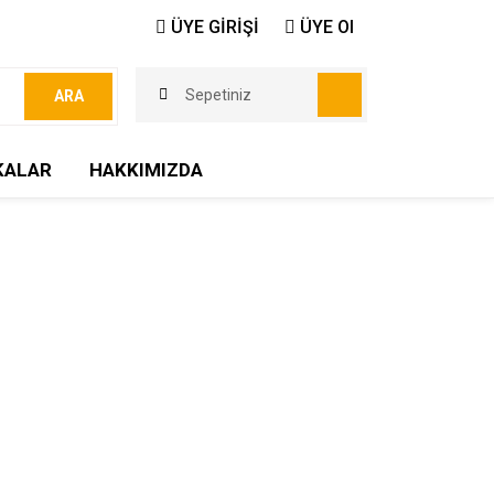
ÜYE GİRİŞİ
ÜYE Ol
Sepetiniz
ARA
KALAR
HAKKIMIZDA