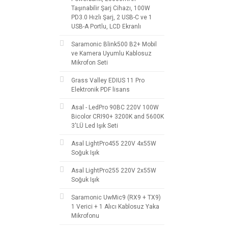
Taşınabilir Şarj Cihazı, 100W
PD3.0 Hızlı Şarj, 2 USB-C ve 1
USB-A Portlu, LCD Ekranlı
Saramonic Blink500 B2+ Mobil
ve Kamera Uyumlu Kablosuz
Mikrofon Seti
Grass Valley EDIUS 11 Pro
Elektronik PDF lisans
Asal - LedPro 90BC 220V 100W
Bicolor CRI90+ 3200K and 5600K
3'LÜ Led Işık Seti
Asal LightPro455 220V 4x55W
Soğuk Işık
Asal LightPro255 220V 2x55W
Soğuk Işık
Saramonic UwMic9 (RX9 + TX9)
1 Verici + 1 Alıcı Kablosuz Yaka
Mikrofonu