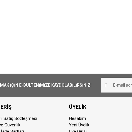
K İÇİN E-BÜLTENİMİZE KAYDOLABİLİRSİNİZ!
ERİŞ
ÜYELİK
li Satış Sözleşmesi
Hesabım
 ve Güvenlik
Yeni Üyelik
 İade Şartları
Üye Girişi