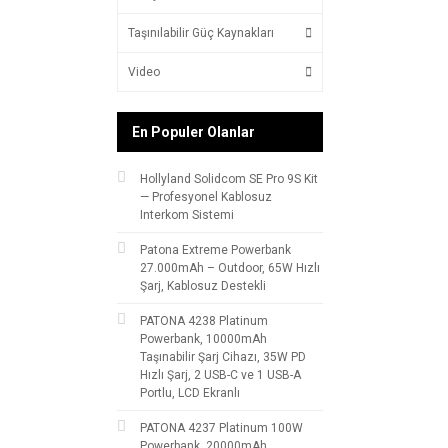
Taşınılabilir Güç Kaynakları
Video
En Populer Olanlar
Hollyland Solidcom SE Pro 9S Kit
— Profesyonel Kablosuz
Interkom Sistemi
Patona Extreme Powerbank
27.000mAh – Outdoor, 65W Hızlı
Şarj, Kablosuz Destekli
PATONA 4238 Platinum
Powerbank, 10000mAh
Taşınabilir Şarj Cihazı, 35W PD
Hızlı Şarj, 2 USB-C ve 1 USB-A
Portlu, LCD Ekranlı
PATONA 4237 Platinum 100W
Powerbank, 20000mAh