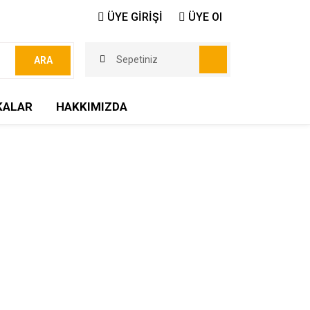
ÜYE GİRİŞİ
ÜYE Ol
Sepetiniz
ARA
KALAR
HAKKIMIZDA