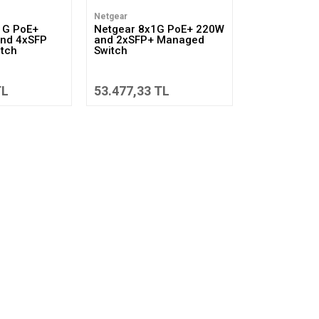
Netgear
1G PoE+
Netgear 8x1G PoE+ 220W
nd 4xSFP
and 2xSFP+ Managed
tch
Switch
TL
53.477,33 TL