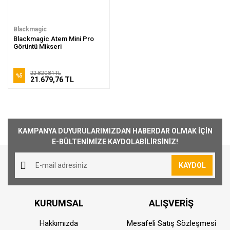
Blackmagic
Blackmagic Atem Mini Pro
Görüntü Mikseri
22.820,81 TL
%5
21.679,76 TL
KAMPANYA DUYURULARIMIZDAN HABERDAR OLMAK İÇİN
E-BÜLTENİMİZE KAYDOLABİLİRSİNİZ!
KAYDOL
KURUMSAL
ALIŞVERİŞ
Hakkımızda
Mesafeli Satış Sözleşmesi