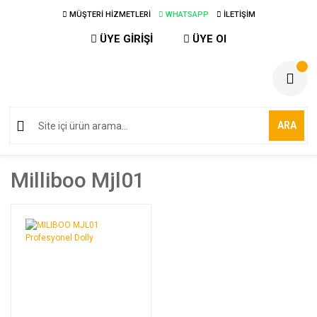
MÜŞTERİ HİZMETLERİ
WHATSAPP
İLETİŞİM
ÜYE GİRİŞİ
ÜYE Ol
ARA
Milliboo Mjl01