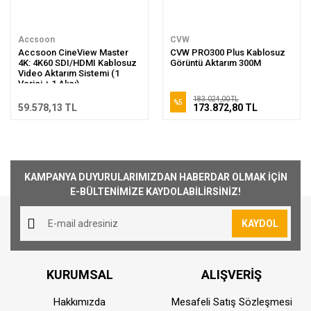
Accsoon
CVW
Accsoon CineView Master
CVW PRO300 Plus Kablosuz
4K: 4K60 SDI/HDMI Kablosuz
Görüntü Aktarım 300M
Video Aktarım Sistemi (1
Verici + 1 Alıcı)
183.024,00 TL
%5
59.578,13 TL
173.872,80 TL
KAMPANYA DUYURULARIMIZDAN HABERDAR OLMAK İÇİN
E-BÜLTENİMİZE KAYDOLABİLİRSİNİZ!
KAYDOL
KURUMSAL
ALIŞVERİŞ
Hakkımızda
Mesafeli Satış Sözleşmesi