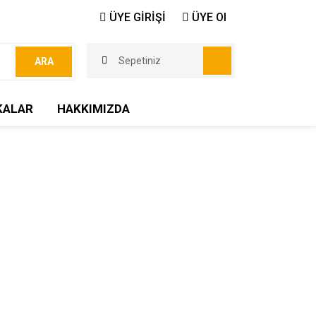
ÜYE GİRİŞİ
ÜYE Ol
Sepetiniz
ARA
KALAR
HAKKIMIZDA