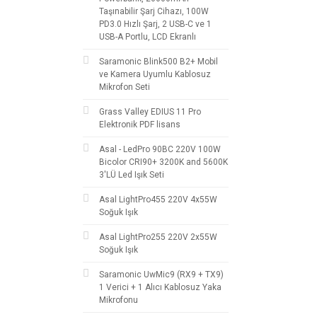
Taşınabilir Şarj Cihazı, 100W
PD3.0 Hızlı Şarj, 2 USB-C ve 1
USB-A Portlu, LCD Ekranlı
Saramonic Blink500 B2+ Mobil
ve Kamera Uyumlu Kablosuz
Mikrofon Seti
Grass Valley EDIUS 11 Pro
Elektronik PDF lisans
Asal - LedPro 90BC 220V 100W
Bicolor CRI90+ 3200K and 5600K
3'LÜ Led Işık Seti
Asal LightPro455 220V 4x55W
Soğuk Işık
Asal LightPro255 220V 2x55W
Soğuk Işık
Saramonic UwMic9 (RX9 + TX9)
1 Verici + 1 Alıcı Kablosuz Yaka
Mikrofonu