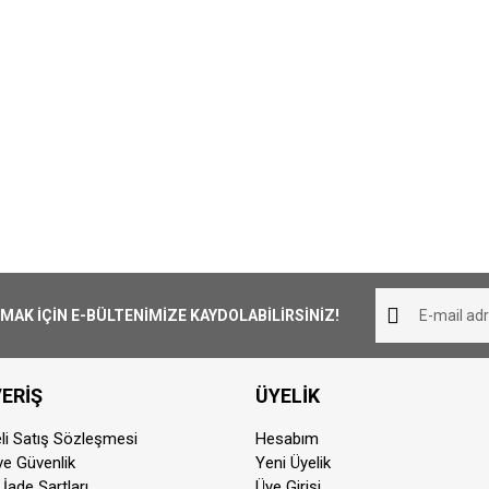
K İÇİN E-BÜLTENİMİZE KAYDOLABİLİRSİNİZ!
ERİŞ
ÜYELİK
li Satış Sözleşmesi
Hesabım
 ve Güvenlik
Yeni Üyelik
 İade Şartları
Üye Girişi