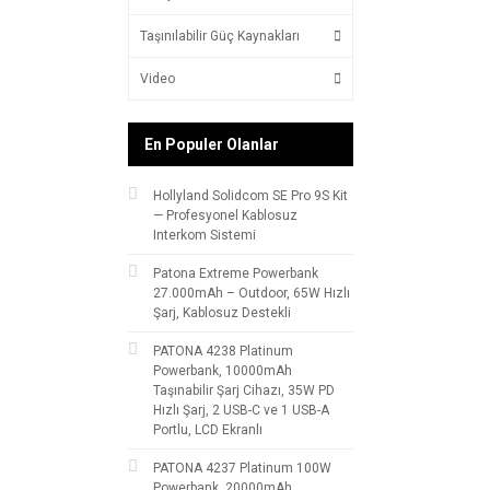
Taşınılabilir Güç Kaynakları
Video
En Populer Olanlar
Hollyland Solidcom SE Pro 9S Kit
— Profesyonel Kablosuz
Interkom Sistemi
Patona Extreme Powerbank
27.000mAh – Outdoor, 65W Hızlı
Şarj, Kablosuz Destekli
PATONA 4238 Platinum
Powerbank, 10000mAh
Taşınabilir Şarj Cihazı, 35W PD
Hızlı Şarj, 2 USB-C ve 1 USB-A
Portlu, LCD Ekranlı
PATONA 4237 Platinum 100W
Powerbank, 20000mAh