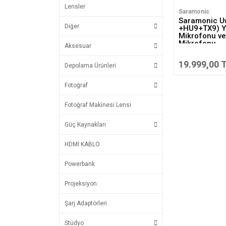
Lensler
Saramonic
Saramonic U
Diğer
+HU9+TX9) Y
Mikrofonu ve
Mikrofonu
Aksesuar
19.999,00 
Depolama Ürünleri
Fotoğraf
Fotoğraf Makinesi Lensi
Güç Kaynakları
HDMI KABLO
Powerbank
Projeksiyon
Şarj Adaptörleri
Stüdyo