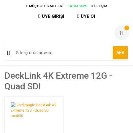
MÜŞTERİ HİZMETLERİ
WHATSAPP
İLETİŞİM
ÜYE GİRİŞİ
ÜYE Ol
ARA
DeckLink 4K Extreme 12G -
Quad SDI