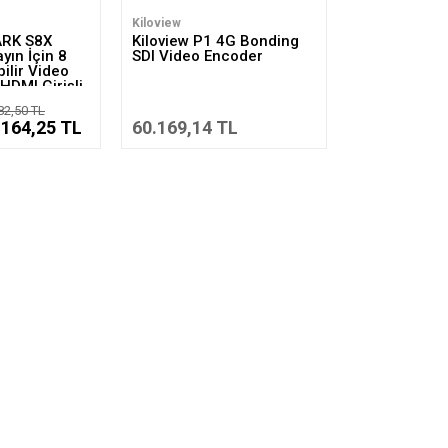
Kiloview
ARK S8X
Kiloview P1 4G Bonding
yın İçin 8
SDI Video Encoder
ilir Video
HDMI Girişli
82,50 TL
.164,25 TL
60.169,14 TL