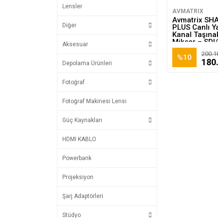
Lensler
AVMATRIX
Avmatrix SH
Diğer
PLUS Canlı Ya
Kanal Taşınab
Mikser – SDI/
Aksesuar
200.1
%10
180
Depolama Ürünleri
Fotoğraf
Fotoğraf Makinesi Lensi
Güç Kaynakları
HDMI KABLO
Powerbank
Projeksiyon
Şarj Adaptörleri
Stüdyo