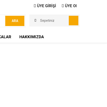
ÜYE GİRİŞİ
ÜYE Ol
Sepetiniz
ARA
KALAR
HAKKIMIZDA