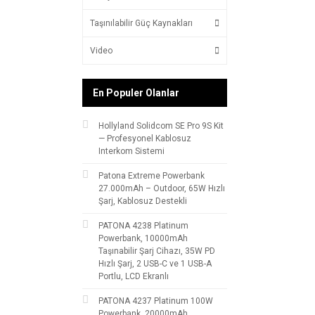
Taşınılabilir Güç Kaynakları
Video
En Populer Olanlar
Hollyland Solidcom SE Pro 9S Kit
— Profesyonel Kablosuz
Interkom Sistemi
Patona Extreme Powerbank
27.000mAh – Outdoor, 65W Hızlı
Şarj, Kablosuz Destekli
PATONA 4238 Platinum
Powerbank, 10000mAh
Taşınabilir Şarj Cihazı, 35W PD
Hızlı Şarj, 2 USB-C ve 1 USB-A
Portlu, LCD Ekranlı
PATONA 4237 Platinum 100W
Powerbank, 20000mAh