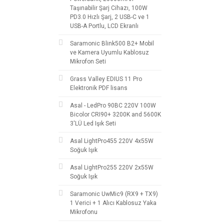
Taşınabilir Şarj Cihazı, 100W
PD3.0 Hızlı Şarj, 2 USB-C ve 1
USB-A Portlu, LCD Ekranlı
Saramonic Blink500 B2+ Mobil
ve Kamera Uyumlu Kablosuz
Mikrofon Seti
Grass Valley EDIUS 11 Pro
Elektronik PDF lisans
Asal - LedPro 90BC 220V 100W
Bicolor CRI90+ 3200K and 5600K
3'LÜ Led Işık Seti
Asal LightPro455 220V 4x55W
Soğuk Işık
Asal LightPro255 220V 2x55W
Soğuk Işık
Saramonic UwMic9 (RX9 + TX9)
1 Verici + 1 Alıcı Kablosuz Yaka
Mikrofonu