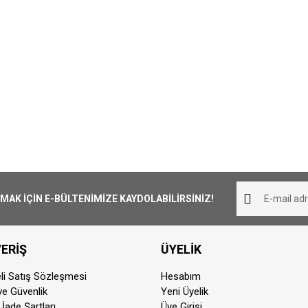
K İÇİN E-BÜLTENİMİZE KAYDOLABİLİRSİNİZ!
ERİŞ
ÜYELİK
li Satış Sözleşmesi
Hesabım
 ve Güvenlik
Yeni Üyelik
 İade Şartları
Üye Girişi