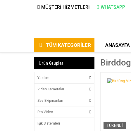
MÜŞTERİ HİZMETLERİ
WHATSAPP
TÜM KATEGORİLER
ANASAYFA
Birddog
Ürün Grupları
Yazılım
Video Kameralar
Ses Ekipmanları
Pro Video
Işık Sistemleri
TÜKENDİ