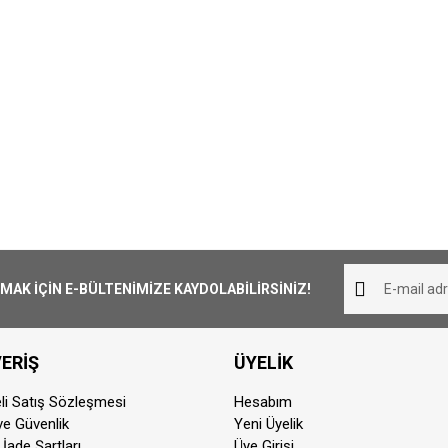
K İÇİN E-BÜLTENİMİZE KAYDOLABİLİRSİNİZ!
ERİŞ
ÜYELİK
li Satış Sözleşmesi
Hesabım
 ve Güvenlik
Yeni Üyelik
 İade Şartları
Üye Girişi