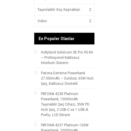
Taşınılabilir Güç Kaynakları
Video
En Populer Olanlar
Hollyland Solidcom SE Pro 9S Kit
— Profesyonel Kablosuz
Interkom Sistemi
Patona Extreme Powerbank
27.000mAh – Outdoor, 65W Hızlı
Şarj, Kablosuz Destekli
PATONA 4238 Platinum
Powerbank, 10000mAh
Taşınabilir Şarj Cihazı, 35W PD
Hızlı Şarj, 2 USB-C ve 1 USB-A
Portlu, LCD Ekranlı
PATONA 4237 Platinum 100W
Powerbank, 20000mAh