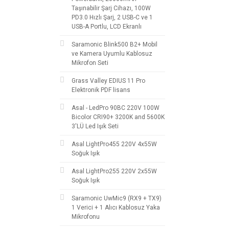
Taşınabilir Şarj Cihazı, 100W
PD3.0 Hızlı Şarj, 2 USB-C ve 1
USB-A Portlu, LCD Ekranlı
Saramonic Blink500 B2+ Mobil
ve Kamera Uyumlu Kablosuz
Mikrofon Seti
Grass Valley EDIUS 11 Pro
Elektronik PDF lisans
Asal - LedPro 90BC 220V 100W
Bicolor CRI90+ 3200K and 5600K
3'LÜ Led Işık Seti
Asal LightPro455 220V 4x55W
Soğuk Işık
Asal LightPro255 220V 2x55W
Soğuk Işık
Saramonic UwMic9 (RX9 + TX9)
1 Verici + 1 Alıcı Kablosuz Yaka
Mikrofonu