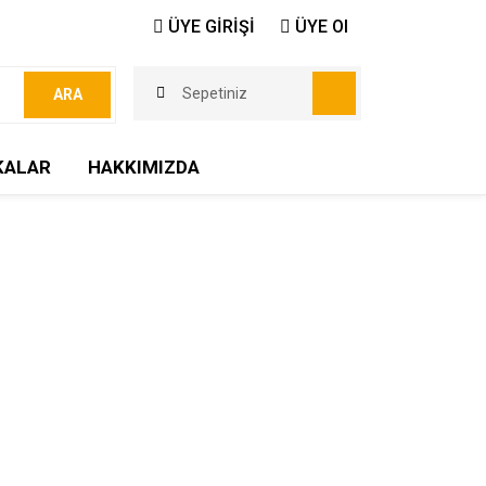
ÜYE GİRİŞİ
ÜYE Ol
Sepetiniz
ARA
KALAR
HAKKIMIZDA