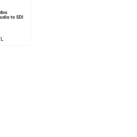
Mini
udio to SDI
TL