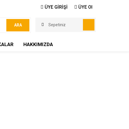
ÜYE GİRİŞİ
ÜYE Ol
Sepetiniz
ARA
KALAR
HAKKIMIZDA