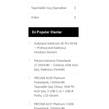
Taşınılabilir Güç Kaynakları
Video
En Populer Olanlar
Hollyland Solidcom SE Pro 9S Kit
— Profesyonel Kablosuz
Interkom Sistemi
Patona Extreme Powerbank
27.000mAh – Outdoor, 65W Hızlı
Şarj, Kablosuz Destekli
PATONA 4238 Platinum
Powerbank, 10000mAh
Taşınabilir Şarj Cihazı, 35W PD
Hızlı Şarj, 2 USB-C ve 1 USB-A
Portlu, LCD Ekranlı
PATONA 4237 Platinum 100W
Powerbank, 20000mAh