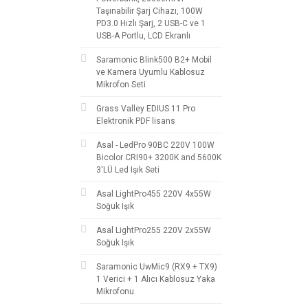
Taşınabilir Şarj Cihazı, 100W
PD3.0 Hızlı Şarj, 2 USB-C ve 1
USB-A Portlu, LCD Ekranlı
Saramonic Blink500 B2+ Mobil
ve Kamera Uyumlu Kablosuz
Mikrofon Seti
Grass Valley EDIUS 11 Pro
Elektronik PDF lisans
Asal - LedPro 90BC 220V 100W
Bicolor CRI90+ 3200K and 5600K
3'LÜ Led Işık Seti
Asal LightPro455 220V 4x55W
Soğuk Işık
Asal LightPro255 220V 2x55W
Soğuk Işık
Saramonic UwMic9 (RX9 + TX9)
1 Verici + 1 Alıcı Kablosuz Yaka
Mikrofonu