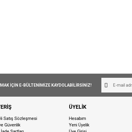
K İÇİN E-BÜLTENİMİZE KAYDOLABİLİRSİNİZ!
ERİŞ
ÜYELİK
li Satış Sözleşmesi
Hesabım
 ve Güvenlik
Yeni Üyelik
 İade Şartları
Üye Girişi