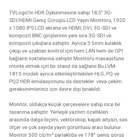
TVLogic'in HDR Öykünmesine sahip 18,5" 3G-
SDI/HDMI Geniş Görüşlü LCD Yayın Monitörü, 1920
x 1080 IPS LCD ekrana ve HDMI, DVI, 3G-SDI ve
kompozit BNC girişlerinin yanı sıra 3G-SDI ve
kompozit çıkışlara sahiptir. Ayrıca 3.5mm kulaklık
çıkışı ve uzaktan kontrol için hem LAN hem de GPI
bağlantı noktalarına sahiptir.Monitörü masaüstüne
monte etmek için bir stand da sağlanır.Bu LVM-
181S modeli ayrıca etkinleştirilebilen HLG, PQ ve
PQ2 HDR emülasyonunu da destekler. veya çekim
gereksinimleriniz için devre dışı bırakıldı.
Monitör, oldukça küçük çerçevelere sahip ince bir
tasarıma sahiptir. Yerleşik yazılım özellikleri
arasında dalga biçimi, vektörskop, kapalı altyazı, ses
ölçer ve çok sayıda yayın görüntüsü aracı bulunur.
Monitör 500 cd/m² parlaklığa ve 178° geniş görüş