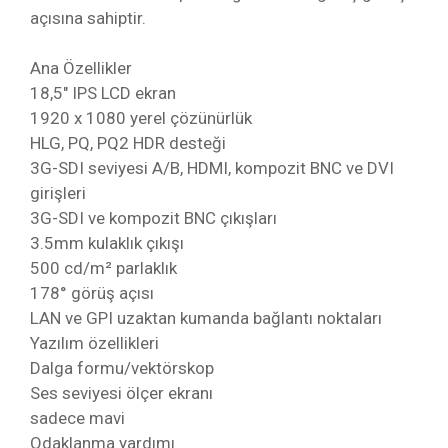
açısına sahiptir.
Ana Özellikler
18,5" IPS LCD ekran
1920 x 1080 yerel çözünürlük
HLG, PQ, PQ2 HDR desteği
3G-SDI seviyesi A/B, HDMI, kompozit BNC ve DVI
girişleri
3G-SDI ve kompozit BNC çıkışları
3.5mm kulaklık çıkışı
500 cd/m² parlaklık
178° görüş açısı
LAN ve GPI uzaktan kumanda bağlantı noktaları
Yazılım özellikleri
Dalga formu/vektörskop
Ses seviyesi ölçer ekranı
sadece mavi
Odaklanma yardımı