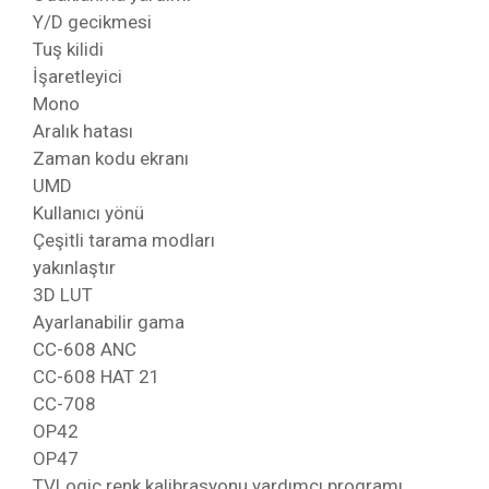
Y/D gecikmesi
Tuş kilidi
İşaretleyici
Mono
Aralık hatası
Zaman kodu ekranı
UMD
Kullanıcı yönü
Çeşitli tarama modları
yakınlaştır
3D LUT
Ayarlanabilir gama
CC-608 ANC
CC-608 HAT 21
CC-708
OP42
OP47
TVLogic renk kalibrasyonu yardımcı programı