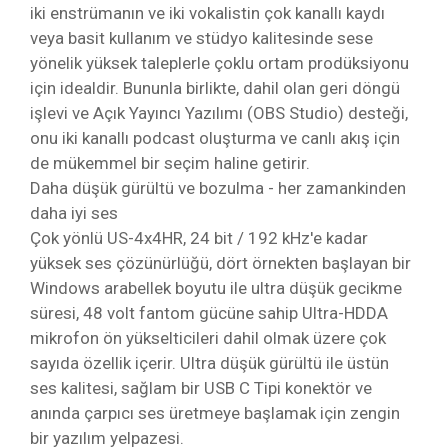
iki enstrümanın ve iki vokalistin çok kanallı kaydı
veya basit kullanım ve stüdyo kalitesinde sese
yönelik yüksek taleplerle çoklu ortam prodüksiyonu
için idealdir. Bununla birlikte, dahil olan geri döngü
işlevi ve Açık Yayıncı Yazılımı (OBS Studio) desteği,
onu iki kanallı podcast oluşturma ve canlı akış için
de mükemmel bir seçim haline getirir.
Daha düşük gürültü ve bozulma - her zamankinden
daha iyi ses
Çok yönlü US-4x4HR, 24 bit / 192 kHz'e kadar
yüksek ses çözünürlüğü, dört örnekten başlayan bir
Windows arabellek boyutu ile ultra düşük gecikme
süresi, 48 volt fantom gücüne sahip Ultra-HDDA
mikrofon ön yükselticileri dahil olmak üzere çok
sayıda özellik içerir. Ultra düşük gürültü ile üstün
ses kalitesi, sağlam bir USB C Tipi konektör ve
anında çarpıcı ses üretmeye başlamak için zengin
bir yazılım yelpazesi.