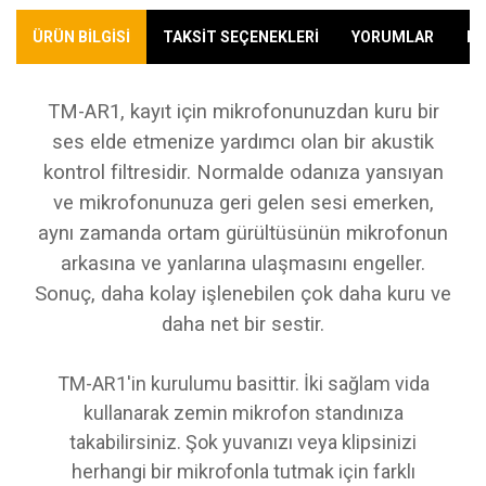
ÜRÜN BİLGİSİ
TAKSİT SEÇENEKLERİ
YORUMLAR
KA
T
M-AR1, kayıt için mikrofonunuzdan kuru bir
ses elde etmenize yardımcı olan bir akustik
kontrol filtresidir. Normalde odanıza yansıyan
ve mikrofonunuza geri gelen sesi emerken,
aynı zamanda ortam gürültüsünün mikrofonun
arkasına ve yanlarına ulaşmasını engeller.
Sonuç, daha kolay işlenebilen çok daha kuru ve
daha net bir sestir.
TM-AR1'in kurulumu basittir. İki sağlam vida
kullanarak zemin mikrofon standınıza
takabilirsiniz. Şok yuvanızı veya klipsinizi
herhangi bir mikrofonla tutmak için farklı