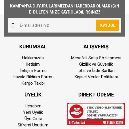
Kargo Ücreti
KAMPANYA DUYURULARIMIZDAN HABERDAR OLMAK İÇİN
1000₺ Üstü siparişlerin tümü Türkiye'nin her
E-BÜLTENİMİZE KAYDOLABİLİRSİNİZ!
yerine ücretsiz olarak gönderilmektedir. 1000₺
altında kalan siparişler için 30₺ kargo ücreti
KAYDOL
alınmaktadır.
Aynı Gün Kargo
KURUMSAL
ALIŞVERİŞ
Saat 15:00'a kadar vermiş olduğunuz sipariş
aynı günde kargoya teslim edilmektedir.
Hakkımızda
Mesafeli Satış Sözleşmesi
Teslimat süresi bulunmuş olduğunuz konuma
İletişim
Gizlilik ve Güvenlik
göre farklılık gösterebilmektedir. Saat
İletişim Formu
İptal ve İade Şartları
Havale Bildirim Formu
Kişisel Veriler Politikası
15:00'dan sonra vermiş olduğunuz siparişler
Kargo Takibi
ertisi ilk iş günü kargoya teslim edilmektedir
ÜYELİK
DİREKT ÖDEME
Kurye İle Teslimat(Sadece İstanbul)
Kurye ile teslimat sadece İstanbul ili ve motor
Hesabım
ile taşınabilir ürünler için geçerlidir. Teslimat
Yeni Üyelik
ücreti 200 TL dir.
Üye Girişi
Adalar, Silivri, Çatalca, Şile, Kemerburgaz,
Şifremi Unuttum