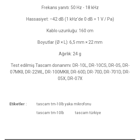
Frekans yanıtı: 50 Hz - 18 kHz
Hassasiyet: –42 dB (1 kHz'de 0 dB = 1 V / Pa)
Kablo uzunluğu: 160 cm
Boyutlar (Ø × L): 6,5 mm × 22 mm
Ağırlık: 24 g
Test edilmiş Tascam donanımı: DR-10L, DR-10CS, DR-05, DR-
07MKII, DR-22WL, DR-100MKIII, DR-60D, DR-70D, DR-701D, DR-
05X, DR-07X
Etiketler :
tascam tm-10lb yaka mikrofonu
Kargoya Veriliş Süresi
tascam tm-10lb
tascam türkiye
Ürünlerimizin ortalama olarak kargoya veriliş
Bu ürüne ilk yorumu siz yapın!
süresi 1-3 iş günüdür. Resmi Tatil ve hafta
sonları ürün sevkiyatımız yoktur.
Yorum Yaz