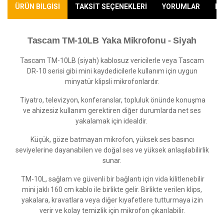
ÜRÜN BİLGİSİ
TAKSİT SEÇENEKLERİ
YORUMLAR
KA
Tascam TM-10LB Yaka Mikrofonu - Siyah
Tascam TM-10LB (siyah) kablosuz vericilerle veya Tascam
DR-10 serisi gibi mini kaydedicilerle kullanım için uygun
minyatür klipsli mikrofonlardır.
Tiyatro, televizyon, konferanslar, topluluk önünde konuşma
ve ahizesiz kullanım gerektiren diğer durumlarda net ses
yakalamak için idealdir.
Küçük, göze batmayan mikrofon, yüksek ses basıncı
seviyelerine dayanabilen ve doğal ses ve yüksek anlaşılabilirlik
sunar.
TM-10L, sağlam ve güvenli bir bağlantı için vida kilitlenebilir
mini jaklı 160 cm kablo ile birlikte gelir. Birlikte verilen klips,
yakalara, kravatlara veya diğer kıyafetlere tutturmaya izin
verir ve kolay temizlik için mikrofon çıkarılabilir.