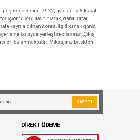
k girişlerine sahip DP-32, aynı anda 8 kanal
 işlemcilere ilave olarak, dahili gitar
la kayıt aldıktan sonra, ilgili kanalı geniş
erisine kolayca yerleştirebilirsiniz. Çıkış
cileri bulunmaktadır. Miksajınız bittikten
sevkiyatımız yoktur.
lan siparişler için 30₺ kargo ücreti
KAYDOL
resi bulunmuş olduğunuz konuma göre
DİREKT ÖDEME
oya teslim edilmektedir