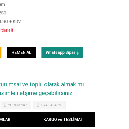
am
2SD
EURO + KDV
tlerle!!
HEMEN AL
Whatsapp Sipariş
 kurumsal ve toplu olarak almak mı
zimle iletşime geçebilirsiniz.
YORUM YAZ
FİYAT ALARMI
MLAR
KARGO ve TESLİMAT