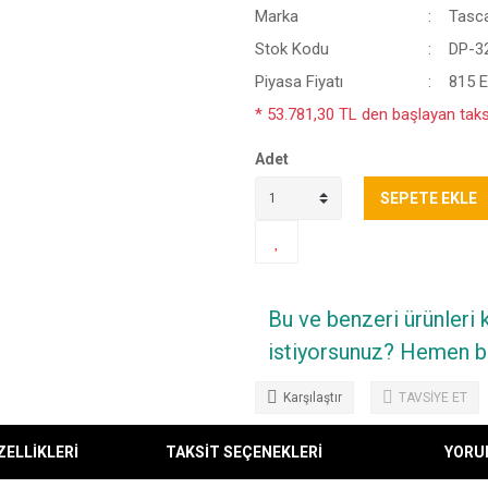
Marka
Tasc
Stok Kodu
DP-3
Piyasa Fiyatı
815 
* 53.781,30 TL den başlayan taksi
Adet
SEPETE EKLE
Bu ve benzeri ürünleri
istiyorsunuz? Hemen bi
Karşılaştır
TAVSİYE ET
ZELLİKLERİ
TAKSİT SEÇENEKLERİ
YORU