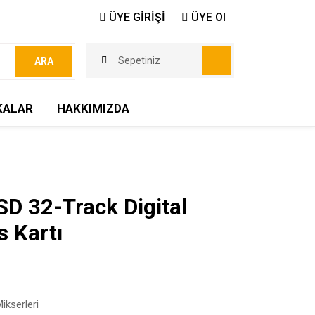
ÜYE GİRİŞİ
ÜYE Ol
Sepetiniz
ARA
KALAR
HAKKIMIZDA
D 32-Track Digital
s Kartı
ikserleri