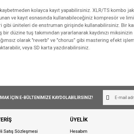
nızı kaybetmeden kolayca kayıt yapabilirsiniz. XLR/TS kombo ja
unan ve kayıt esnasında kullanabileceğiniz kompresör ve limiter
ibi üniteleri de enstruman girişinde kullanabilirsiniz. Bir kana
 bir düzine tuş takımından yararlanarak kaydınızı miksinizin iç
ağımsız olarak "reverb” ve "chorus” gibi mastering efekt işlem
tarabilir, veya SD karta yazdırabilirsiniz.
Seçilebilen 12 Parça, 21 Fader
iliş süresi 1-3 iş günüdür. Resmi Tatil ve hafta sonları ürün 
Bu ürüne ilk yorumu siz yapın!
her yerine ücretsiz olarak gönderilmektedir. 1000₺ altında ka
Yorum Yaz
6 Bit Veya 24 Bit Çözünürlük
K İÇİN E-BÜLTENİMİZE KAYDOLABİLİRSİNİZ!
ör
iştirilebilir A – D, E-H)
pariş aynı günde kargoya teslim edilmektedir. Teslimat sü
trüman Düzeyinde Giriş
ERİŞ
ÜYELİK
dan sonra vermiş olduğunuz siparişler ertisi ilk iş günü karg
 Donatılmış
li Satış Sözleşmesi
Hesabım
 Kodlayıcı Kanal Şeridi