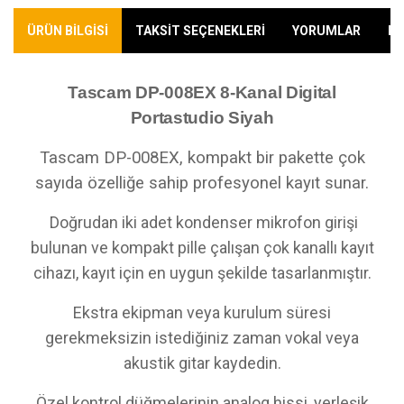
ÜRÜN BİLGİSİ
TAKSİT SEÇENEKLERİ
YORUMLAR
KA
Tascam DP-008EX 8-Kanal Digital
Portastudio Siyah
Tascam DP-008EX, kompakt bir pakette çok
sayıda özelliğe sahip profesyonel kayıt sunar.
Doğrudan iki adet kondenser mikrofon girişi
bulunan ve kompakt pille çalışan çok kanallı kayıt
cihazı, kayıt için en uygun şekilde tasarlanmıştır.
Ekstra ekipman veya kurulum süresi
gerekmeksizin istediğiniz zaman vokal veya
akustik gitar kaydedin.
Özel kontrol düğmelerinin analog hissi, yerleşik