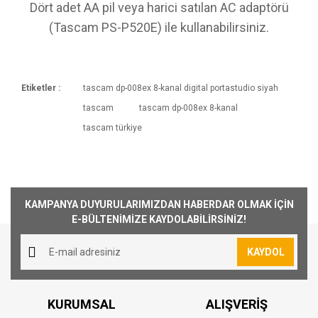
Dört adet AA pil veya harici satılan AC adaptörü
(Tascam PS-P520E) ile kullanabilirsiniz.
Etiketler :
tascam dp-008ex 8-kanal digital portastudio siyah
Kargoya Veriliş Süresi
tascam
tascam dp-008ex 8-kanal
Ürünlerimizin ortalama olarak kargoya veriliş
Bu ürüne ilk yorumu siz yapın!
tascam türkiye
süresi 1-3 iş günüdür. Resmi Tatil ve hafta
sonları ürün sevkiyatımız yoktur.
Yorum Yaz
Kargo Ücreti
1000₺ Üstü siparişlerin tümü Türkiye'nin her
KAMPANYA DUYURULARIMIZDAN HABERDAR OLMAK İÇİN
yerine ücretsiz olarak gönderilmektedir. 1000₺
E-BÜLTENİMİZE KAYDOLABİLİRSİNİZ!
altında kalan siparişler için 30₺ kargo ücreti
alınmaktadır.
KAYDOL
Aynı Gün Kargo
Saat 15:00'a kadar vermiş olduğunuz sipariş
KURUMSAL
ALIŞVERİŞ
aynı günde kargoya teslim edilmektedir.