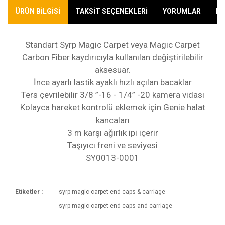
ÜRÜN BİLGİSİ
TAKSİT SEÇENEKLERİ
YORUMLAR
KA
Standart Syrp Magic Carpet veya Magic Carpet
Carbon Fiber kaydırıcıyla kullanılan değiştirilebilir
aksesuar.
İnce ayarlı lastik ayaklı hızlı açılan bacaklar
Ters çevrilebilir 3/8 ”-16 - 1/4” -20 kamera vidası
Kolayca hareket kontrolü eklemek için Genie halat
kancaları
3 m karşı ağırlık ipi içerir
Taşıyıcı freni ve seviyesi
SY0013-0001
Etiketler :
syrp magic carpet end caps & carriage
Kargoya Veriliş Süresi
syrp magic carpet end caps and carriage
Ürünlerimizin ortalama olarak kargoya veriliş
Bu ürüne ilk yorumu siz yapın!
süresi 1-3 iş günüdür. Resmi Tatil ve hafta