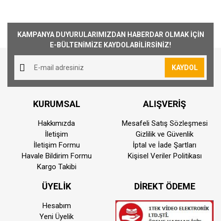
sonları ürün sevkiyatımız yoktur.
Yorum Yaz
Kargo Ücreti
KAMPANYA DUYURULARIMIZDAN HABERDAR OLMAK İÇİN
1000₺ Üstü siparişlerin tümü Türkiye'nin her
E-BÜLTENİMİZE KAYDOLABİLİRSİNİZ!
yerine ücretsiz olarak gönderilmektedir. 1000₺
altında kalan siparişler için 30₺ kargo ücreti
KAYDOL
alınmaktadır.
Aynı Gün Kargo
KURUMSAL
ALIŞVERİŞ
Saat 15:00'a kadar vermiş olduğunuz sipariş
aynı günde kargoya teslim edilmektedir.
Hakkımızda
Mesafeli Satış Sözleşmesi
Teslimat süresi bulunmuş olduğunuz konuma
İletişim
Gizlilik ve Güvenlik
göre farklılık gösterebilmektedir. Saat
İletişim Formu
İptal ve İade Şartları
Havale Bildirim Formu
Kişisel Veriler Politikası
15:00'dan sonra vermiş olduğunuz siparişler
Kargo Takibi
ertisi ilk iş günü kargoya teslim edilmektedir
ÜYELİK
DİREKT ÖDEME
Kurye İle Teslimat(Sadece İstanbul)
Kurye ile teslimat sadece İstanbul ili ve motor
Hesabım
ile taşınabilir ürünler için geçerlidir. Teslimat
Yeni Üyelik