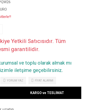
PQW26
EURO
tlerle!!
kiye Yetkili Satıcısıdır. Tüm
esmi garantilidir.
 kurumsal ve toplu olarak almak mı
zimle iletşime geçebilirsiniz.
YORUM YAZ
FİYAT ALARMI
KARGO ve TESLİMAT
 uzatın.