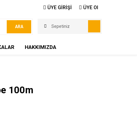
ÜYE GİRİŞİ
ÜYE Ol
Sepetiniz
ARA
KALAR
HAKKIMIZDA
pe 100m