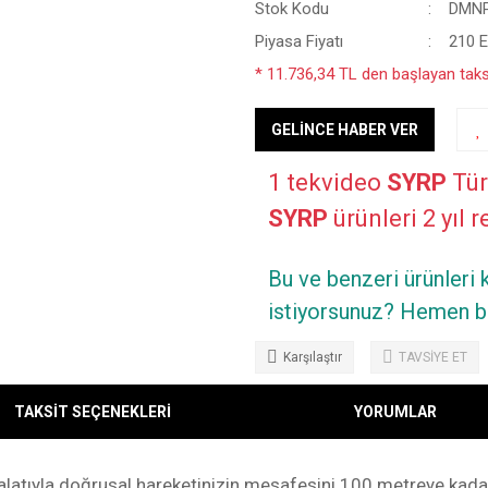
Stok Kodu
DMN
Piyasa Fiyatı
210 
* 11.736,34 TL den başlayan taksi
GELİNCE HABER VER
1 tekvideo
SYRP
Tür
SYRP
ürünleri 2 yıl r
Bu ve benzeri ürünleri
istiyorsunuz? Hemen bi
Karşılaştır
TAVSİYE ET
TAKSİT SEÇENEKLERİ
YORUMLAR
alatıyla doğrusal hareketinizin mesafesini 100 metreye kadar