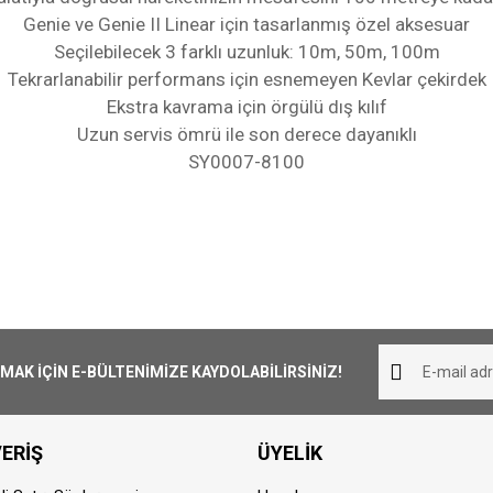
Genie ve Genie II Linear için tasarlanmış özel aksesuar
Seçilebilecek 3 farklı uzunluk: 10m, 50m, 100m
Tekrarlanabilir performans için esnemeyen Kevlar çekirdek
Ekstra kavrama için örgülü dış kılıf
Uzun servis ömrü ile son derece dayanıklı
SY0007-8100
iliş süresi 1-3 iş günüdür. Resmi Tatil ve hafta sonları ürün 
Bu ürüne ilk yorumu siz yapın!
her yerine ücretsiz olarak gönderilmektedir. 1000₺ altında ka
Yorum Yaz
K İÇİN E-BÜLTENİMİZE KAYDOLABİLİRSİNİZ!
pariş aynı günde kargoya teslim edilmektedir. Teslimat sü
ERİŞ
ÜYELİK
dan sonra vermiş olduğunuz siparişler ertisi ilk iş günü karg