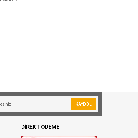
sevkiyatımız yoktur.
lan siparişler için 30₺ kargo ücreti
KAYDOL
resi bulunmuş olduğunuz konuma göre
DİREKT ÖDEME
oya teslim edilmektedir