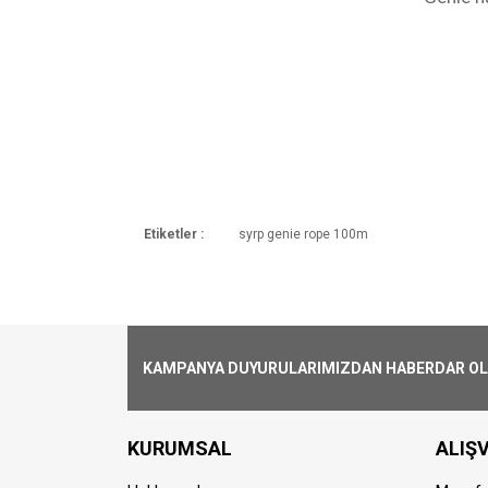
Etiketler :
syrp genie rope 100m
Kargoya Veriliş Süresi
Ürünlerimizin ortalama olarak kargoya ver
Kargo Ücreti
1000₺ Üstü siparişlerin tümü Türkiye'nin 
alınmaktadır.
KAMPANYA DUYURULARIMIZDAN HABERDAR OLMA
Aynı Gün Kargo
Saat 15:00'a kadar vermiş olduğunuz si
KURUMSAL
ALIŞV
farklılık gösterebilmektedir. Saat 15:00'