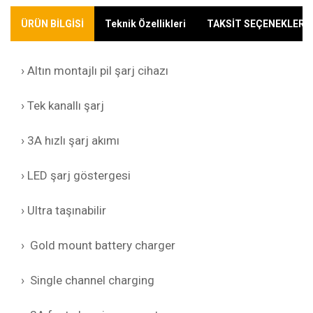
ÜRÜN BİLGİSİ
Teknik Özellikleri
TAKSİT SEÇENEKLERİ
› Altın montajlı pil şarj cihazı
› Tek kanallı şarj
› 3A hızlı şarj akımı
› LED şarj göstergesi
› Ultra taşınabilir
› Gold mount battery charger
› Single channel charging