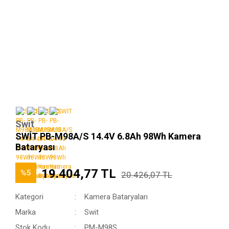
Swit
SWİT PB-M98A/S 14.4V 6.8Ah 98Wh Kamera
Bataryası
19.404,77 TL
%5
20.426,07 TL
Kategori
Kamera Bataryaları
Marka
Swit
Stok Kodu
PM-M98S