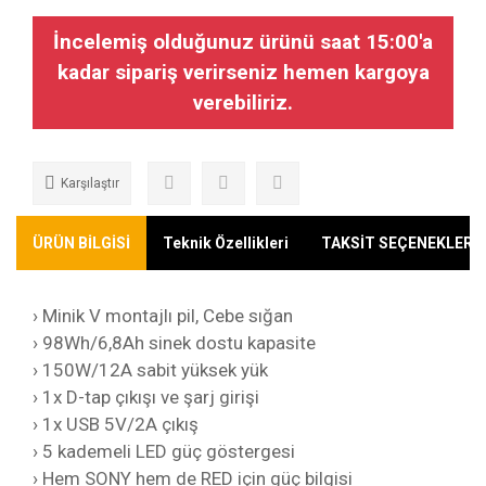
İncelemiş olduğunuz ürünü saat 15:00'a
kadar sipariş verirseniz hemen kargoya
verebiliriz.
Karşılaştır
ÜRÜN BİLGİSİ
Teknik Özellikleri
TAKSİT SEÇENEKLERİ
› Minik V montajlı pil, Cebe sığan
› 98Wh/6,8Ah sinek dostu kapasite
› 150W/12A sabit yüksek yük
› 1x D-tap çıkışı ve şarj girişi
› 1x USB 5V/2A çıkış
› 5 kademeli LED güç göstergesi
› Hem SONY hem de RED için güç bilgisi