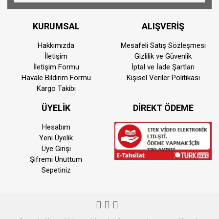
Man
Video Çekimi
KURUMSAL
ALIŞVERİŞ
Dahili Kayıt Modları
XAV
Hakkımızda
Mesafeli Satış Sözleşmesi
İletişim
Gizlilik ve Güvenlik
UHD 
İletişim Formu
İptal ve İade Şartları
ila 
Havale Bildirim Formu
Kişisel Veriler Politikası
XAVC
Kargo Takibi
23.9
ÜYELİK
DİREKT ÖDEME
23.9
108
Hesabım
XAV
Yeni Üyelik
23,9
Üye Girişi
23.9
Şifremi Unuttum
Sepetiniz
108
Harici Kayıt Modları
HDM
23.9
23.9