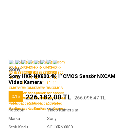
Sony
Sony HXR-NX800 4K 1'' CMOS Sensör NXCAM
Video Kamera
226.182,00 TL
%15
266.096,47 TL
Kategori
Video Kameralar
Marka
Sony
Stok Kodu
SOHXRNX800