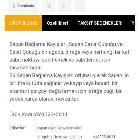
Karşılaştır
ÜRÜN BİLGİSİ
Özellikleri
TAKSİT SEÇENEKLERİ
YO
Sapan Bağlama Kayışları, Sapan Cırcır Çubuğu ve
Sabit Çubuğu bir ağaca, direğe veya herhangi bir katı
sabit noktaya sabitlemek ve sabitlemek için
tasarlanmıştır.
Bu Sapan Bağlama Kayışları orijinal olarak Sapan ile
birlikte kutuda sağlanır ve kayıp veya hasarlı bir
standart parçayı değiştirmek için isteğe bağlı bir
yedek parça olarak mevcuttur.
Ürün Kodu:SY0023-0011
Etiketler :
sapan aşağı kravat askıları
Hem Sapan Sabit hem de Cırcır Çubuklarını hızlı
Kargoya Veriliş Süresi
slingshot tie down askıları
sy0023-0011