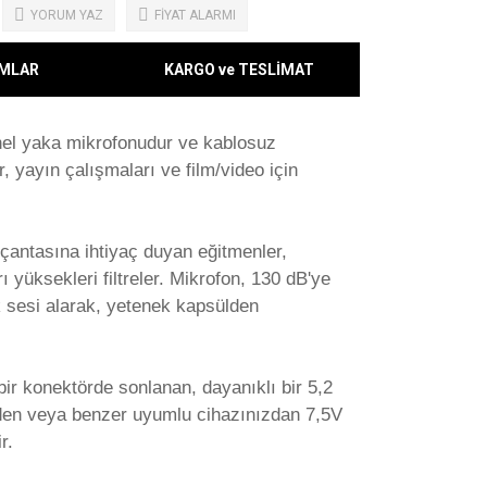
YORUM YAZ
FİYAT ALARMI
MLAR
KARGO ve TESLİMAT
onel yaka mikrofonudur ve kablosuz
, yayın çalışmaları ve film/video için
çantasına ihtiyaç duyan eğitmenler,
 yüksekleri filtreler. Mikrofon, 130 dB'ye
k sesi alarak, yetenek kapsülden
 bir konektörde sonlanan, dayanıklı bir 5,2
izden veya benzer uyumlu cihazınızdan 7,5V
r.