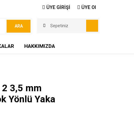
ÜYE GİRİŞİ
ÜYE Ol
Sepetiniz
ARA
KALAR
HAKKIMIZDA
 2 3,5 mm
ok Yönlü Yaka