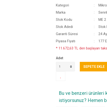
Kategori
Mikro
Marka
Senn
Stok Kodu
ME 2
Stok Adedi
Stok B
Garanti Süresi
24 A
Piyasa Fiyatı
177 
* 11.672,63 TL den başlayan taksi
Adet
SEPETE EKLE
Bu ve benzeri ürünleri
istiyorsunuz? Hemen bi