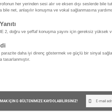
fonun her yerinden sesi alır ve eksen dışı seslerde bile tuta
bile net, anlaşılır konuşma ve vokal sağlanmasına yardımcı
Yanıtı
E 2, doğru ve şeffaf konuşma yayını için gereksiz yüksek ve 
di
 parazite daha iyi direnç göstermek ve güçlü bir sinyal sağl
a tasarlanmıştır.
iliş süresi 1-3 iş günüdür. Resmi Tatil ve hafta sonları ürün 
Bu ürüne ilk yorumu siz yapın!
Lavalier
her yerine ücretsiz olarak gönderilmektedir. 1000₺ altında ka
Yorum Yaz
K İÇİN E-BÜLTENİMİZE KAYDOLABİLİRSİNİZ!
Mono