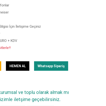
fonlar
heiser
ilgisi İçin İletişime Geçiniz
y
EURO + KDV
tlerle!!
HEMEN AL
Whatsapp Sipariş
 kurumsal ve toplu olarak almak mı
zimle iletşime geçebilirsiniz.