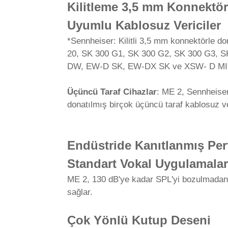
Kilitleme 3,5 mm Konnektör
Uyumlu Kablosuz Vericiler
*Sennheiser: Kilitli 3,5 mm konnektörle d
20, SK 300 G1, SK 300 G2, SK 300 G3, 
DW, EW-D SK, EW-DX SK ve XSW- D MI
Üçüncü Taraf Cihazlar
: ME 2, Sennheiser
donatılmış birçok üçüncü taraf kablosuz ver
Endüstride Kanıtlanmış Pe
Standart Vokal Uygulamaları
ME 2, 130 dB'ye kadar SPL'yi bozulmadan iş
sağlar.
Çok Yönlü Kutup Deseni