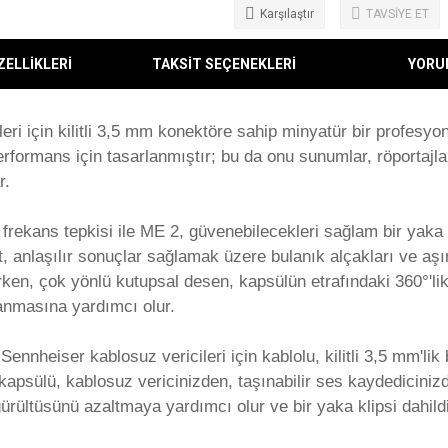
Karşılaştır
TAVSİYE ET
ZELLİKLERİ
TAKSİT SEÇENEKLERİ
YORU
eri için kilitli 3,5 mm konektöre sahip minyatür bir profesy
erformans için tasarlanmıştır; bu da onu sunumlar, röportajlar
r.
rekans tepkisi ile ME 2, güvenebilecekleri sağlam bir yaka 
, anlaşılır sonuçlar sağlamak üzere bulanık alçakları ve aşırı
ken, çok yönlü kutupsal desen, kapsülün etrafındaki 360°'li
lanmasına yardımcı olur.
ennheiser kablosuz vericileri için kablolu, kilitli 3,5 mm'lik
r kapsülü, kablosuz vericinizden, taşınabilir ses kaydedicin
ürültüsünü azaltmaya yardımcı olur ve bir yaka klipsi dahildi