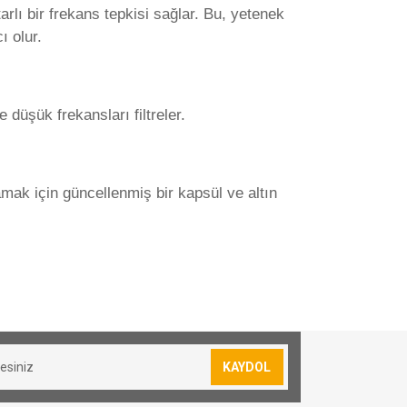
rlı bir frekans tepkisi sağlar. Bu, yetenek
 olur.
düşük frekansları filtreler.
amak için güncellenmiş bir kapsül ve altın
sevkiyatımız yoktur.
lan siparişler için 30₺ kargo ücreti
KAYDOL