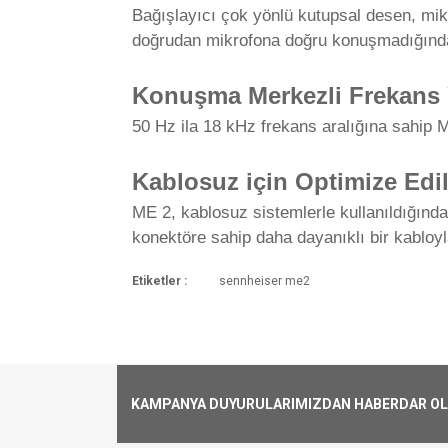
Bağışlayıcı çok yönlü kutupsal desen, mikro
doğrudan mikrofona doğru konuşmadığında 
Konuşma Merkezli Frekans 
50 Hz ila 18 kHz frekans aralığına sahip M
Kablosuz için Optimize Edil
ME 2, kablosuz sistemlerle kullanıldığında
konektöre sahip daha dayanıklı bir kabloyl
Etiketler :
sennheiser me2
Mikrofon
Kargoya Veriliş Süresi
Ürünlerimizin ortalama olarak kargoya ver
Kargo Ücreti
Form Factor
1000₺ Üstü siparişlerin tümü Türkiye'nin 
alınmaktadır.
KAMPANYA DUYURULARIMIZDAN HABERDAR OLMA
Sound Field
Aynı Gün Kargo