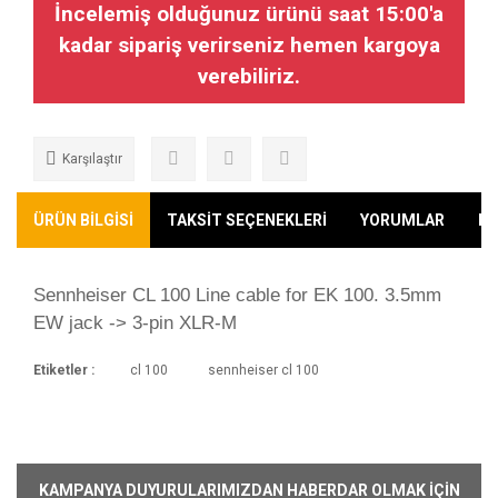
İncelemiş olduğunuz ürünü saat 15:00'a
kadar sipariş verirseniz hemen kargoya
verebiliriz.
Karşılaştır
ÜRÜN BİLGİSİ
TAKSİT SEÇENEKLERİ
YORUMLAR
KA
Sennheiser CL 100 Line cable for EK 100. 3.5mm
EW jack -> 3-pin XLR-M
Etiketler :
cl 100
sennheiser cl 100
Kargoya Veriliş Süresi
Ürünlerimizin ortalama olarak kargoya veriliş
Bu ürüne ilk yorumu siz yapın!
süresi 1-3 iş günüdür. Resmi Tatil ve hafta
sonları ürün sevkiyatımız yoktur.
Yorum Yaz
KAMPANYA DUYURULARIMIZDAN HABERDAR OLMAK İÇİN