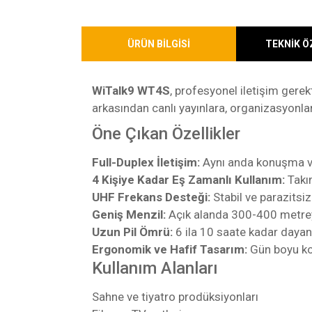
ÜRÜN BİLGİSİ
TEKNİK Ö
WiTalk9 WT4S
, profesyonel iletişim ger
arkasından canlı yayınlara, organizasyonlar
Öne Çıkan Özellikler
Full-Duplex İletişim:
Aynı anda konuşma ve 
4 Kişiye Kadar Eş Zamanlı Kullanım:
Takı
UHF Frekans Desteği:
Stabil ve parazitsiz 
Geniş Menzil:
Açık alanda 300-400 metreye
Uzun Pil Ömrü:
6 ila 10 saate kadar dayanık
Ergonomik ve Hafif Tasarım:
Gün boyu ko
Kullanım Alanları
Sahne ve tiyatro prodüksiyonları