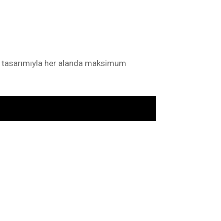
stu tasarımıyla her alanda maksimum
sevkiyatımız yoktur.
lan siparişler için 30₺ kargo ücreti
resi bulunmuş olduğunuz konuma göre
oya teslim edilmektedir