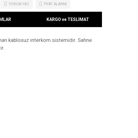
YORUM YAZ
FİYAT ALARMI
MLAR
KARGO ve TESLİMAT
unan kablosuz interkom sistemidir. Sahne
ir.