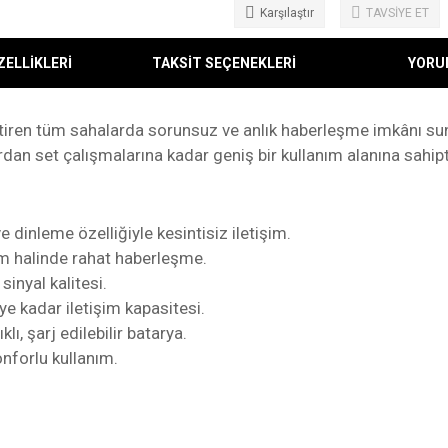
Karşılaştır
TAVSİYE ET
ZELLİKLERİ
TAKSİT SEÇENEKLERİ
YORU
ektiren tüm sahalarda sorunsuz ve anlık haberleşme imkânı s
dan set çalışmalarına kadar geniş bir kullanım alanına sahipt
dinleme özelliğiyle kesintisiz iletişim.
m halinde rahat haberleşme.
sinyal kalitesi.
 kadar iletişim kapasitesi.
lı, şarj edilebilir batarya.
nforlu kullanım.