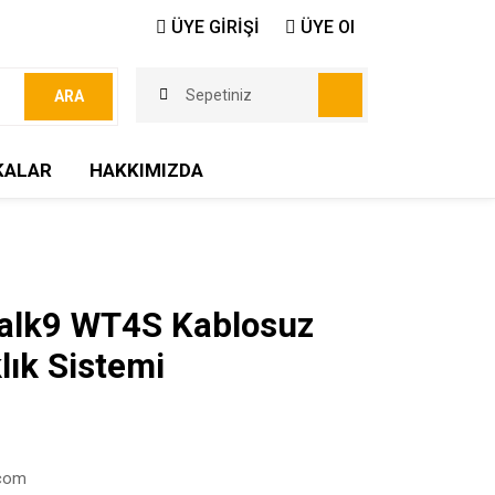
ÜYE GİRİŞİ
ÜYE Ol
Sepetiniz
ARA
KALAR
HAKKIMIZDA
alk9 WT4S Kablosuz
lık Sistemi
rcom