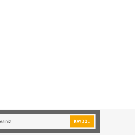
 TL dir.
amamaktadır.
çlü)
KAYDOL