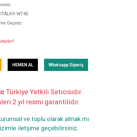
monic
ITALK9-WT4S
şime Geçiniz
y
tlerle!!
HEMEN AL
Whatsapp Sipariş
ic
Türkiye Yetkili Satıcısıdır.
eri 2 yıl resmi garantilidir.
 kurumsal ve toplu olarak almak mı
zimle iletşime geçebilirsiniz.