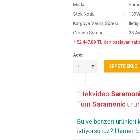
Marka
Sara
Stok Kodu
139W
Kargoya Veriliş Süresi
İleti
Garanti Süresi
24 A
* 52.447,89 TL den başlayan taksi
Adet
SEPETE EKLE
1 tekvideo
Saramon
Tüm
Saramonic
ürünl
Bu ve benzeri ürünleri
istiyorsunuz? Hemen bi