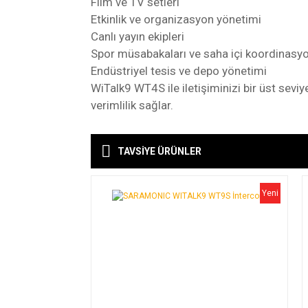
Film ve TV setleri
Etkinlik ve organizasyon yönetimi
Canlı yayın ekipleri
Spor müsabakaları ve saha içi koordinasy
Endüstriyel tesis ve depo yönetimi
WiTalk9 WT4S ile iletişiminizi bir üst sev
verimlilik sağlar.
Kargoya Veriliş Süresi
TAVSİYE ÜRÜNLER
Saramonic WiTalk9 WT4S Teknik Özell
Ürünlerimizin ortalama olarak kargoya ver
İletişim Türü
Kargo Ücreti
Yeni
1000₺ Üstü siparişlerin tümü Türkiye'nin 
Frekans Bandı
alınmaktadır.
Modülasyon
Aynı Gün Kargo
Saat 15:00'a kadar vermiş olduğunuz si
Çalışma Menzili
farklılık gösterebilmektedir. Saat 15:00'
Gecikme