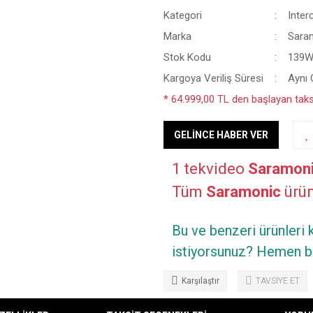
Kategori
Inte
Marka
Sara
Stok Kodu
139W
Kargoya Veriliş Süresi
Aynı
* 64.999,00 TL den başlayan taksi
GELİNCE HABER VER
1 tekvideo
Saramon
Tüm
Saramonic
ürünl
Bu ve benzeri ürünleri
istiyorsunuz? Hemen bi
Karşılaştır
TAVSİYE ET