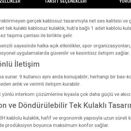
ZELLİKLER
TAKSİT SEÇENEKLERİ
YORU
erektirmeyen gerçek kablosuz tasarımıyla net ses kalitesi ve
t tek kulaklı kablosuz kulaklık, hub’a bağlı 1 adet kablolu kulak
ez taşıma çantası ile birlikte gelir.
nzili sayesinde halka açık etkinlikler, spor organizasyonları
syonel uygulamalarda güvenilir ve kesintisiz iletişim sağlar.
önlü İletişim
 sunar. 9 kullanıcı aynı anda konuşabilir; herhangi bir bas-
en anlık ve verimli iletişim kurabilir.
ift yönlü interkom çözümlerine kıyasla çok daha güçlü ve akıcı 
n ve Döndürülebilir Tek Kulaklı Tasar
LBH kablolu kulaklık, hafif ve ergonomik yapısıyla uzun süreli 
sinde prodüksiyon boyunca maksimum konfor sağlar.