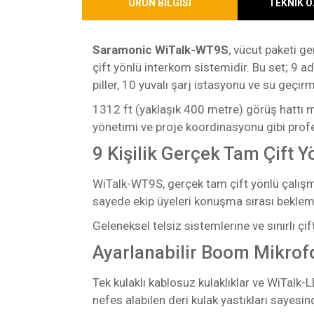
ÜRÜN BİLGİSİ
TEKNİK Ö
Saramonic WiTalk-WT9S
, vücut paketi g
çift yönlü interkom sistemidir. Bu set; 9 ade
piller, 10 yuvalı şarj istasyonu ve su geçirm
1312 ft (yaklaşık 400 metre) görüş hattı me
yönetimi ve proje koordinasyonu gibi profe
9 Kişilik Gerçek Tam Çift Y
WiTalk-WT9S, gerçek tam çift yönlü çalışma
sayede ekip üyeleri konuşma sırası beklemed
Geleneksel telsiz sistemlerine ve sınırlı ç
Ayarlanabilir Boom Mikrofo
Tek kulaklı kablosuz kulaklıklar ve WiTalk-
nefes alabilen deri kulak yastıkları saye