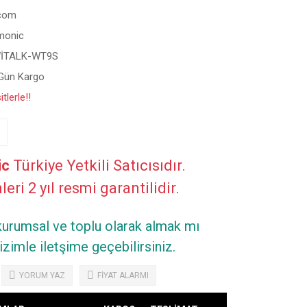
rcom
monic
İTALK-WT9S
 Gün Kargo
tlerle!!
ic
Türkiye Yetkili Satıcısıdır.
eri 2 yıl resmi garantilidir.
 kurumsal ve toplu olarak almak mı
zimle iletşime geçebilirsiniz.
YORUM YAZ
FİYAT ALARMI