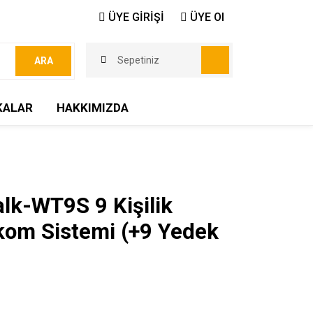
ÜYE GİRİŞİ
ÜYE Ol
Sepetiniz
ARA
KALAR
HAKKIMIZDA
lk-WT9S 9 Kişilik
kom Sistemi (+9 Yedek