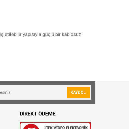
şletilebilir yapısıyla güçlü bir kablosuz
sevkiyatımız yoktur.
lan siparişler için 30₺ kargo ücreti
KAYDOL
resi bulunmuş olduğunuz konuma göre
DİREKT ÖDEME
oya teslim edilmektedir