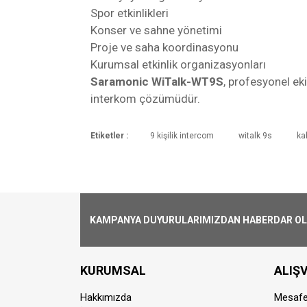
Spor etkinlikleri
Konser ve sahne yönetimi
Proje ve saha koordinasyonu
Kurumsal etkinlik organizasyonları
Saramonic WiTalk-WT9S
, profesyonel eki
interkom çözümüdür.
Etiketler :
9 kişilik intercom
witalk 9s
ka
Kargoya Veriliş Süresi
Ürünlerimizin ortalama olarak kargoya ver
Sistem Özellikleri
Kargo Ücreti
Birlikte Verilen Kulaklık
1000₺ Üstü siparişlerin tümü Türkiye'nin 
alınmaktadır.
KAMPANYA DUYURULARIMIZDAN HABERDAR OLMA
Sistem Başına Kullanıcı
Aynı Gün Kargo
Kablosuz Teknoloji
Saat 15:00'a kadar vermiş olduğunuz si
KURUMSAL
ALIŞV
farklılık gösterebilmektedir. Saat 15:00'
Çalışma Mesafesi
Hakkımızda
Mesafe
Kurye İle Teslimat(Sadece İstanbul)