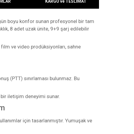
MLAR
KARGO ve TESLİMAT
 gün boyu konfor sunan profesyonel bir tam
lık, 8 adet uzak ünite, 9+9 şarj edilebilir
, film ve video prodüksiyonları, sahne
konuş (PTT) sınırlaması bulunmaz. Bu
bir iletişim deneyimi sunar.
ım
kullanımlar için tasarlanmıştır. Yumuşak ve