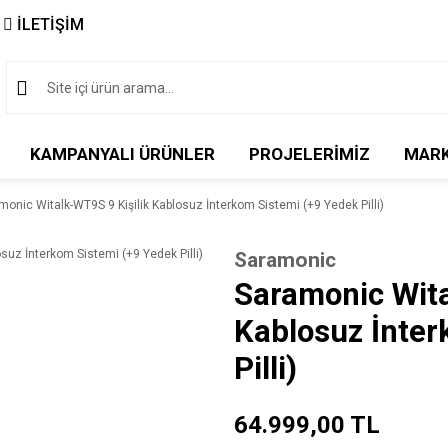
İLETİŞİM
KAMPANYALI ÜRÜNLER
PROJELERİMİZ
MAR
monic Witalk-WT9S 9 Kişilik Kablosuz İnterkom Sistemi (+9 Yedek Pilli)
Saramonic
Saramonic Wita
Kablosuz İnter
Pilli)
64.999,00 TL