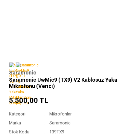
Saramonic
Saramonic UwMic9 (TX9) V2 Kablosuz Yaka
Mikrofonu (Verici)
5.500,00 TL
Kategori
Mikrofonlar
Marka
Saramonic
Stok Kodu
139TX9