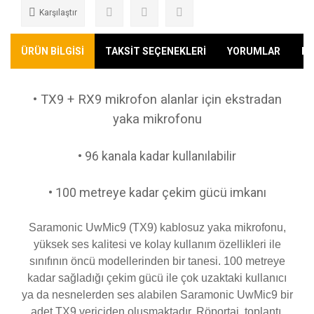
Karşılaştır
ÜRÜN BİLGİSİ
TAKSİT SEÇENEKLERİ
YORUMLAR
KA
• TX9 + RX9 mikrofon alanlar için ekstradan
yaka mikrofonu
•
96 kanala kadar kullanılabilir
• 100 metreye kadar çekim gücü imkanı
Saramonic UwMic9 (TX9) kablosuz yaka mikrofonu,
yüksek ses kalitesi ve kolay kullanım özellikleri ile
sınıfının öncü modellerinden bir tanesi. 100 metreye
kadar sağladığı çekim gücü ile çok uzaktaki kullanıcı
ya da nesnelerden ses alabilen Saramonic UwMic9 bir
adet TX9 vericiden oluşmaktadır. Röportaj, toplantı,