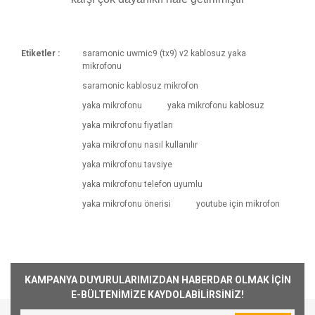
Etiketler :
saramonic uwmic9 (tx9) v2 kablosuz yaka
Kargoya Veriliş Süresi
mikrofonu
Ürünlerimizin ortalama olarak kargoya veriliş
Bu ürüne ilk yorumu siz yapın!
saramonic kablosuz mikrofon
süresi 1-3 iş günüdür. Resmi Tatil ve hafta
yaka mikrofonu
yaka mikrofonu kablosuz
sonları ürün sevkiyatımız yoktur.
yaka mikrofonu fiyatları
Yorum Yaz
Kargo Ücreti
yaka mikrofonu nasıl kullanılır
1000₺ Üstü siparişlerin tümü Türkiye'nin her
yaka mikrofonu tavsiye
yerine ücretsiz olarak gönderilmektedir. 1000₺
yaka mikrofonu telefon uyumlu
altında kalan siparişler için 30₺ kargo ücreti
yaka mikrofonu önerisi
youtube için mikrofon
alınmaktadır.
Aynı Gün Kargo
Saat 15:00'a kadar vermiş olduğunuz sipariş
aynı günde kargoya teslim edilmektedir.
KAMPANYA DUYURULARIMIZDAN HABERDAR OLMAK İÇİN
Teslimat süresi bulunmuş olduğunuz konuma
E-BÜLTENİMİZE KAYDOLABİLİRSİNİZ!
göre farklılık gösterebilmektedir. Saat