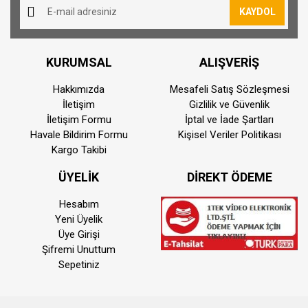
15:00'dan sonra vermiş olduğunuz siparişler
KAYDOL
ertisi ilk iş günü kargoya teslim edilmektedir
Kurye İle Teslimat(Sadece İstanbul)
KURUMSAL
ALIŞVERİŞ
Kurye ile teslimat sadece İstanbul ili ve motor
ile taşınabilir ürünler için geçerlidir. Teslimat
Hakkımızda
Mesafeli Satış Sözleşmesi
ücreti 200 TL dir.
İletişim
Gizlilik ve Güvenlik
Adalar, Silivri, Çatalca, Şile, Kemerburgaz,
İletişim Formu
İptal ve İade Şartları
Havale Bildirim Formu
Beylikdüzü, Avcılar(ve sonrasına) ilçelerine
Kişisel Veriler Politikası
Kargo Takibi
teslimat yapılamamaktadır.
ÜYELİK
DİREKT ÖDEME
Hesabım
Yeni Üyelik
Üye Girişi
Şifremi Unuttum
Sepetiniz