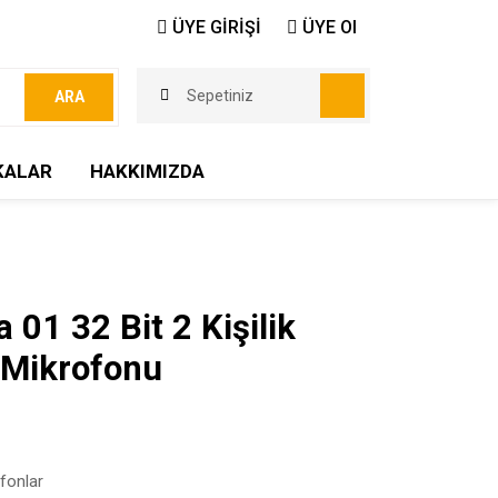
ÜYE GİRİŞİ
ÜYE Ol
Sepetiniz
ARA
KALAR
HAKKIMIZDA
 01 32 Bit 2 Kişilik
 Mikrofonu
fonlar