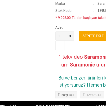
Marka
Sara
Stok Kodu
139U
* 9.998,00 TL den başlayan taksitl
Adet
SEPETE EKLE
1 tekvideo
Saramon
Tüm
Saramonic
ürünl
Bu ve benzeri ürünleri
istiyorsunuz? Hemen bi
Karşılaştır
TAVSİYE ET