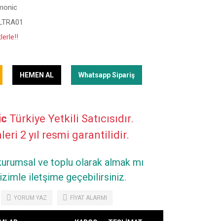
monic
LTRA01
erle!!
HEMEN AL
Whatsapp Sipariş
ic
Türkiye Yetkili Satıcısıdır.
eri 2 yıl resmi garantilidir.
 kurumsal ve toplu olarak almak mı
zimle iletşime geçebilirsiniz.
YORUM YAZ
FİYAT ALARMI