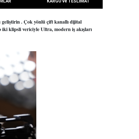
MLAR
KARGO ve TESLİMAT
liştirin . Çok yönlü çift kanallı dijital
 iki klipsli vericiyle Ultra, modern iş akışları