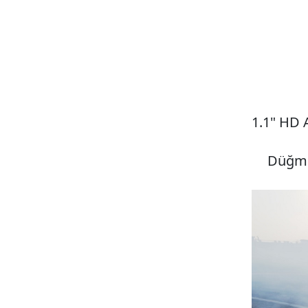
1.1" HD 
Düğmey