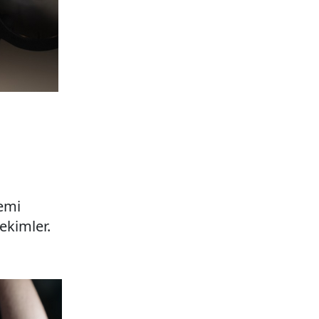
temi
ekimler.